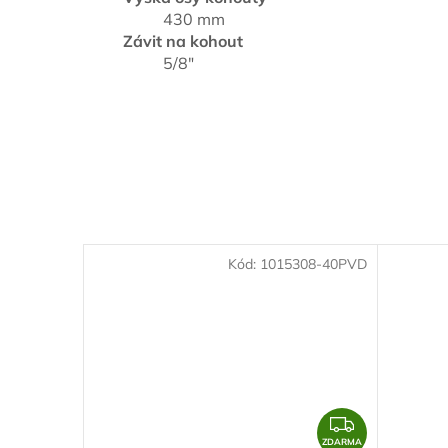
430 mm
Závit na kohout
5/8"
Kód:
1015308-40PVD
Z
D
ZDARMA