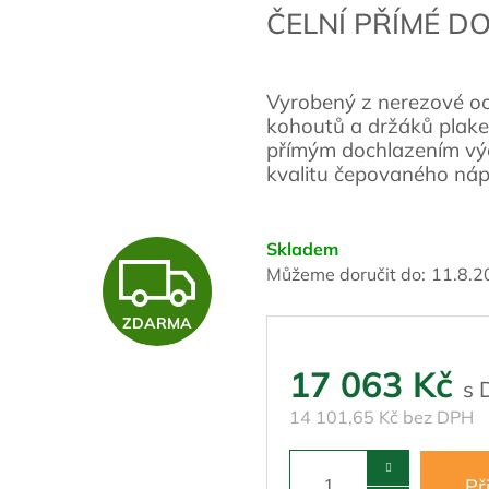
ČELNÍ PŘÍMÉ 
Vyrobený z nerezové oce
kohoutů a držáků plaket
přímým dochlazením výč
kvalitu čepovaného náp
Skladem
Z
Můžeme doručit do:
11.8.2
ZDARMA
D
17 063 Kč
A
14 101,65 Kč bez DPH
Př