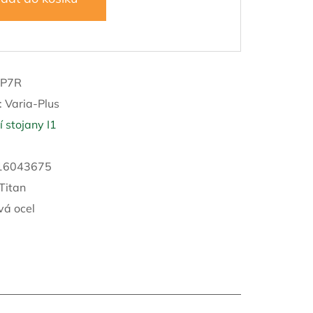
/P7R
:
Varia-Plus
 stojany I1
16043675
 Titan
vá ocel