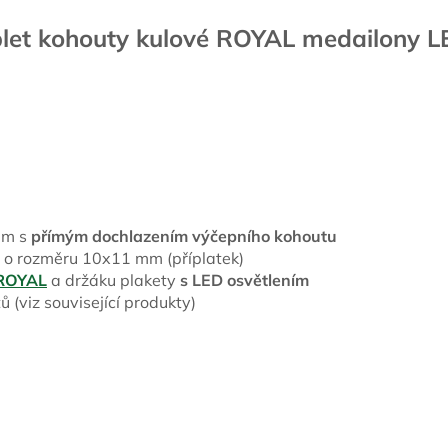
plet kohouty kulové ROYAL medailony LE
mm s
přímým dochlazením výčepního kohoutu
 o rozměru 10x11 mm (příplatek)
ROYAL
a držáku plakety
s LED osvětlením
 (viz související produkty)