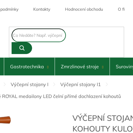
 podmínky
Kontakty
Hodnocení obchodu
O firmě
Skl
Gastrotechnika
Zmrzlinové stroje
Surovin
Výčepní stojany I
Výčepní stojany I1
vé ROYAL medailony LED čelní přímé dochlazení kohoutů
VÝČEPNÍ STOJA
KOHOUTY KULO