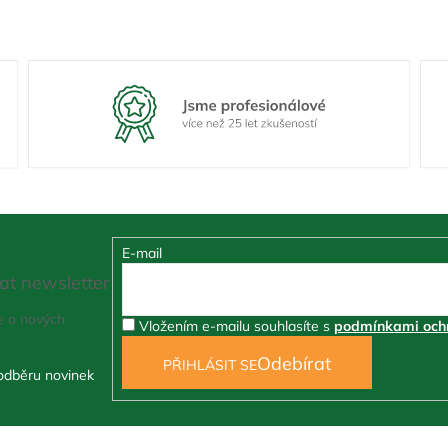
E-mail
at newsletter
e o nových
Vložením e-mailu souhlasíte s
podmínkami ochr
PŘIHLÁSIT SE