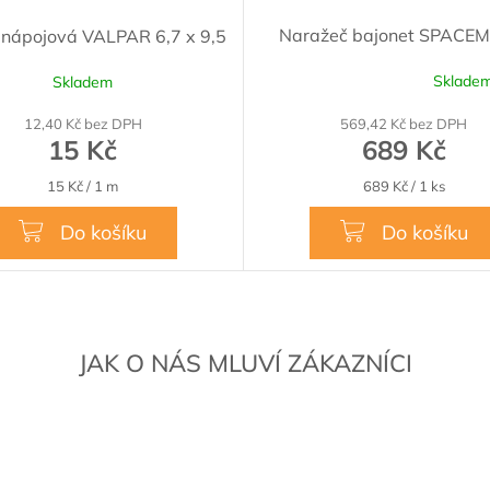
Naražeč bajonet SPACE
 nápojová VALPAR 6,7 x 9,5
Sklade
Skladem
Průměrné
hodnocení
12,40 Kč bez DPH
569,42 Kč bez DPH
produktu
15 Kč
689 Kč
je
5,0
Měrná
Měrná
15 Kč / 1 m
689 Kč / 1 ks
z
cena:
cena:
5
hvězdiček.
Do košíku
Do košíku
JAK O NÁS MLUVÍ ZÁKAZNÍCI