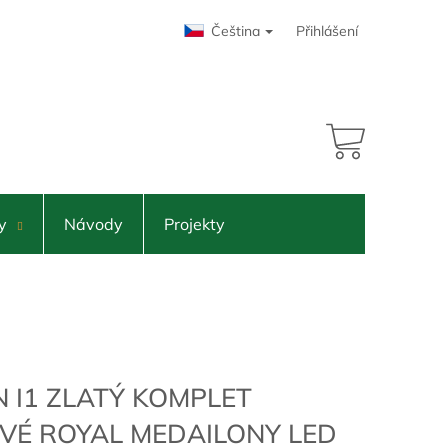
Čeština
Přihlášení
17 063 Kč
adem
NÁKUPNÍ
KOŠÍK
y
Návody
Projekty
N I1 ZLATÝ KOMPLET
VÉ ROYAL MEDAILONY LED