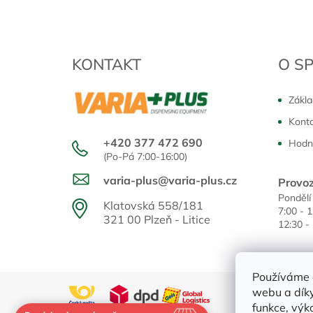
KONTAKT
O S
Zákla
Kont
+420 377 472 690
Hodn
(Po-Pá 7:00-16:00)
varia-plus@varia-plus.cz
Provoz
Pondělí
Klatovská 558/181
7:00 - 
321 00 Plzeň - Litice
12:30 -
Používáme 
webu a díky
funkce, výk