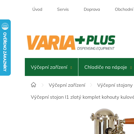
Přejít
na
Úvod
Servis
Doprava
Obchodní
obsah
Výčepní zařízení
Chladiče na nápoje
Domů
Výčepní zařízení
Výčepní stojany
Výčepní stojan I1 zlatý komplet kohouty kulo