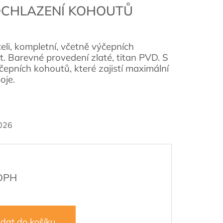
DOCHLAZENÍ KOHOUTŮ
li, kompletní, včetně výčepních
. Barevné provedení zlaté, titan PVD. S
epních kohoutů, které zajistí maximální
oje.
026
idat do košíku