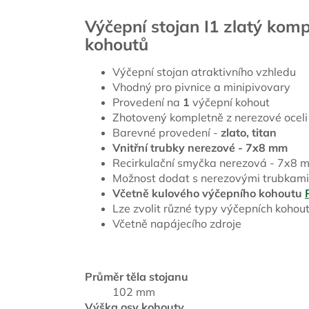
Výčepní stojan I1 zlatý kom
kohoutů
Výčepní stojan atraktivního vzhledu
Vhodný pro pivnice a minipivovary
Provedení na
1
výčepní kohout
Zhotovený kompletně z nerezové oceli
Barevné provedení -
zlato, titan
Vnitřní trubky nerezové - 7x8 mm
Recirkulační smyčka nerezová - 7x8 
Možnost dodat s nerezovými trubkami
Včetně kulového výčepního kohoutu
Lze zvolit různé typy výčepních kohoutů
Včetně napájecího zdroje
Průměr těla stojanu
102 mm
Výška osy kohouty