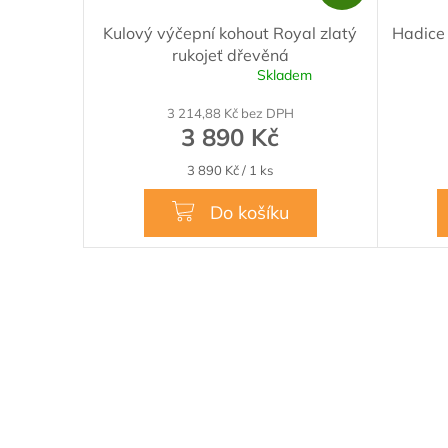
A
Kulový výčepní kohout Royal zlatý
Hadice
R
rukojeť dřevěná
M
Skladem
Průměrné
A
hodnocení
3 214,88 Kč bez DPH
produktu
3 890 Kč
je
5,0
Měrná
3 890 Kč / 1 ks
z
cena:
5
Do košíku
hvězdiček.