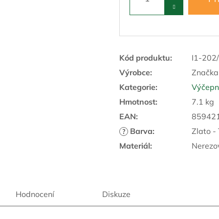
R
M
Kód produktu:
I1-202
A
Výrobce:
Značka
Kategorie
:
Výčepní
Hmotnost
:
7.1 kg
EAN
:
85942
Barva
:
Zlato -
?
Materiál
:
Nerezo
Hodnocení
Diskuze