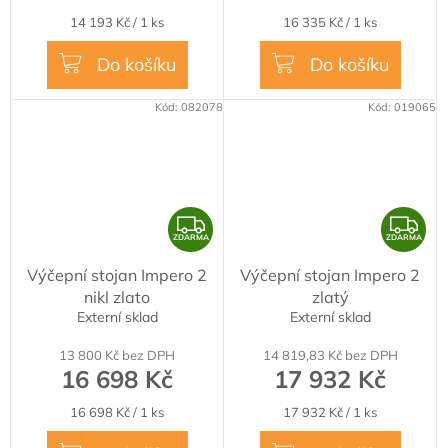
Měrná
Měrná
14 193 Kč / 1 ks
16 335 Kč / 1 ks
cena:
cena:
Do košíku
Do košíku
Kód:
082078
Kód:
019065
Z
Z
ZDARMA
ZDARMA
D
D
Výčepní stojan Impero 2
Výčepní stojan Impero 2
A
A
nikl zlato
zlatý
R
R
Externí sklad
Externí sklad
M
M
13 800 Kč bez DPH
14 819,83 Kč bez DPH
A
A
16 698 Kč
17 932 Kč
Měrná
Měrná
16 698 Kč / 1 ks
17 932 Kč / 1 ks
cena:
cena: