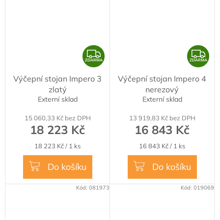
Z
Z
ZDARMA
ZDARMA
D
D
Výčepní stojan Impero 3
Výčepní stojan Impero 4
A
A
zlatý
nerezový
R
R
Externí sklad
Externí sklad
M
M
15 060,33 Kč bez DPH
13 919,83 Kč bez DPH
A
A
18 223 Kč
16 843 Kč
Měrná
Měrná
18 223 Kč / 1 ks
16 843 Kč / 1 ks
cena:
cena:
Do košíku
Do košíku
Kód:
081973
Kód:
019069