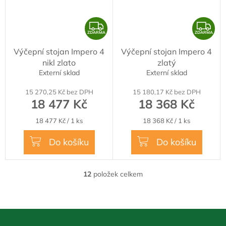
Z
Z
ZDARMA
ZDARMA
D
D
Výčepní stojan Impero 4
Výčepní stojan Impero 4
A
A
nikl zlato
zlatý
R
R
Externí sklad
Externí sklad
M
M
15 270,25 Kč bez DPH
15 180,17 Kč bez DPH
A
A
18 477 Kč
18 368 Kč
Měrná
Měrná
18 477 Kč / 1 ks
18 368 Kč / 1 ks
cena:
cena:
Do košíku
Do košíku
12
položek celkem
O
v
l
á
Z
d
á