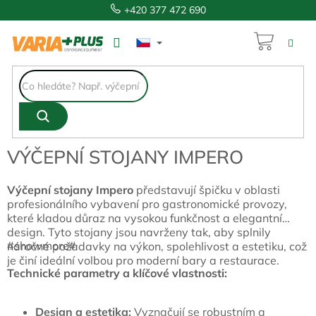
Přejít
+420 377 472 690
na
obsah
NÁKUP
KOŠÍK
VÝČEPNÍ STOJANY IMPERO
Výčepní stojany Impero
představují špičku v oblasti
profesionálního vybavení pro gastronomické provozy,
které kladou důraz na vysokou funkčnost a elegantní
design. Tyto stojany jsou navrženy tak, aby splnily
#showmore#
náročné požadavky na výkon, spolehlivost a estetiku, což
je činí ideální volbou pro moderní bary a restaurace.
Technické parametry a klíčové vlastnosti:
Design a estetika:
Vyznačují se robustním a