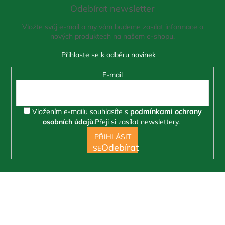
a
Odebírat newsletter
p
c
í
a
Vložte svůj e-mail a my vám budeme zasílat informace o
p
t
nových produktech na našem e-shopu.
r
í
v
k
y
E-mail
v
ý
p
i
Vložením e-mailu souhlasíte s
podmínkami ochrany
s
osobních údajů
.
Přeji si zasílat newslettery.
u
PŘIHLÁSIT
SE