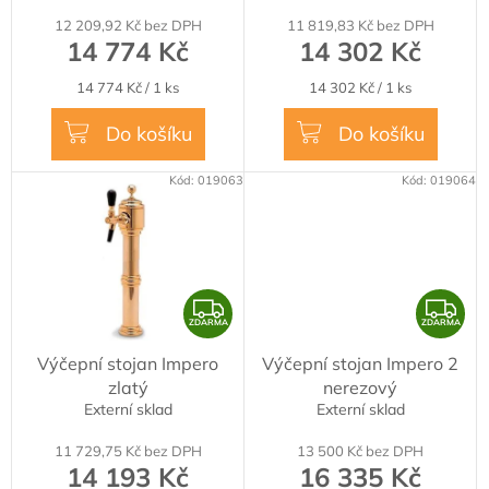
M
M
variantách, které umožňují připojení od jednoho až
t
12 209,92 Kč bez DPH
11 819,83 Kč bez DPH
A
A
po čtyři kohouty, což poskytuje flexibilitu a
ů
14 774 Kč
14 302 Kč
přizpůsobení potřebám různých barů a restaurací.
Měrná
Měrná
14 774 Kč / 1 ks
14 302 Kč / 1 ks
Stabilní konstrukce:
I přes svůj elegantní vzhled
cena:
cena:
stojany Impero nabízejí robustní konstrukci, která
Do košíku
Do košíku
zajišťuje stabilitu a dlouhou životnost. Tento aspekt
je obzvlášť důležitý v prostředích s vysokou
Kód:
019063
Kód:
019064
frekvencí používání, kde je kladen důraz na
spolehlivost a odolnost vybavení.
Z
Z
ZDARMA
ZDARMA
D
D
Výčepní stojan Impero
Výčepní stojan Impero 2
A
A
zlatý
nerezový
R
R
Externí sklad
Externí sklad
M
M
11 729,75 Kč bez DPH
13 500 Kč bez DPH
A
A
14 193 Kč
16 335 Kč