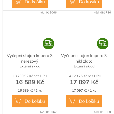
Do košíku
Do košíku
Kód:
019066
Kód:
081786
Z
Z
ZDARMA
ZDARMA
D
D
Výčepní stojan Impero 3
Výčepní stojan Impero 3
A
A
nerezový
nikl zlato
R
R
Externí sklad
Externí sklad
M
M
13 709,92 Kč bez DPH
14 129,75 Kč bez DPH
A
A
16 589 Kč
17 097 Kč
Měrná
Měrná
16 589 Kč / 1 ks
17 097 Kč / 1 ks
cena:
cena:
Do košíku
Do košíku
Kód:
019067
Kód:
019068