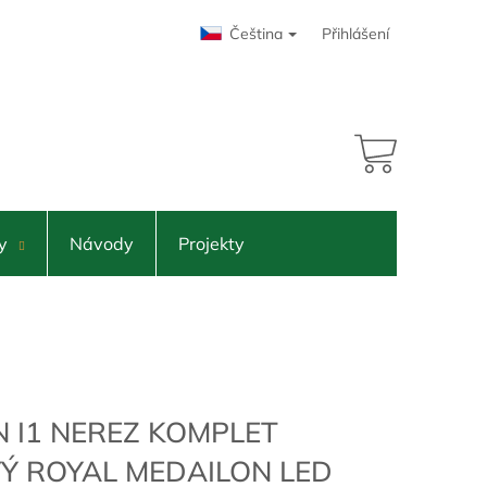
Čeština
Přihlášení
13 859 Kč
adem
NÁKUPNÍ
KOŠÍK
y
Návody
Projekty
N I1 NEREZ KOMPLET
Ý ROYAL MEDAILON LED