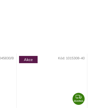
045830/B
Kód:
1015308-40
Akce
Z
D
ZDARMA