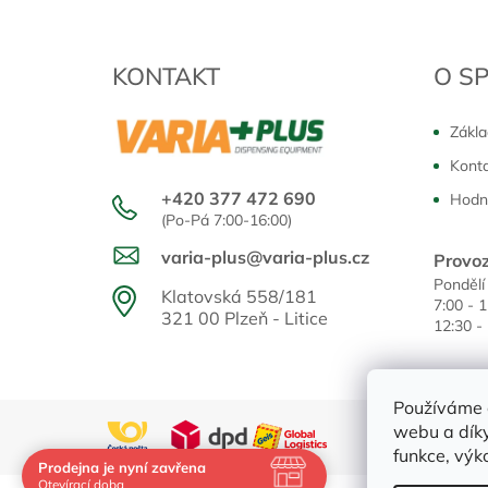
KONTAKT
O S
Zákla
Kont
+420 377 472 690
Hodn
(Po-Pá 7:00-16:00)
varia-plus@varia-plus.cz
Provoz
Pondělí
Klatovská 558/181
7:00 - 
321 00 Plzeň - Litice
12:30 -
Používáme 
webu a díky
funkce, výk
Prodejna je nyní zavřena
Navštivte nás osobně
Otevírací doba