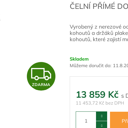
ČELNÍ PŘÍMÉ 
Vyrobený z nerezové oce
kohoutů a držáků plake
kohoutů, které zajistí 
Skladem
Můžeme doručit do:
11.8.2
Z
ZDARMA
D
13 859 Kč
11 453,72 Kč bez DPH
A
Př