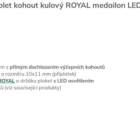
plet kohout kulový ROYAL medailon LED
mm s
přímým dochlazením výčepních kohoutů
 o rozměru 10x11 mm (příplatek)
ROYAL
a držáku plaket
s LED osvětlením
 (viz související produkty)