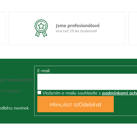
E-mail
at newsletter
e o nových
Vložením e-mailu souhlasíte s
podmínkami ochr
PŘIHLÁSIT SE