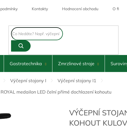
 podmínky
Kontakty
Hodnocení obchodu
O firmě
Skl
Gastrotechnika
Zmrzlinové stroje
Surovin
Výčepní stojany I
Výčepní stojany I1
ý ROYAL medailon LED čelní přímé dochlazení kohoutu
VÝČEPNÍ STOJA
KOHOUT KULOV