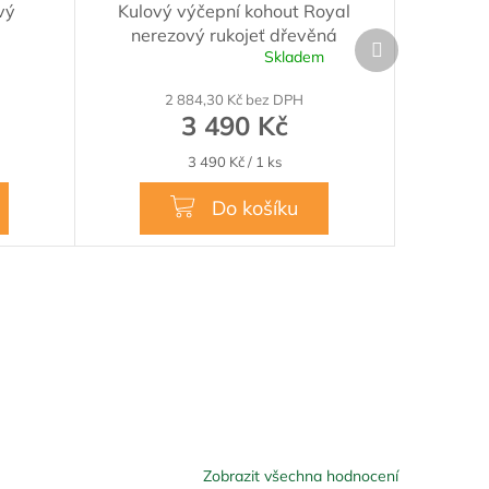
A
vý
Kulový výčepní kohout Royal
R
nerezový rukojeť dřevěná
Další
M
Skladem
produkt
Průměrné
A
hodnocení
2 884,30 Kč bez DPH
produktu
3 490 Kč
je
5,0
Měrná
3 490 Kč / 1 ks
z
cena:
5
hvězdiček.
Do košíku
Zobrazit všechna hodnocení