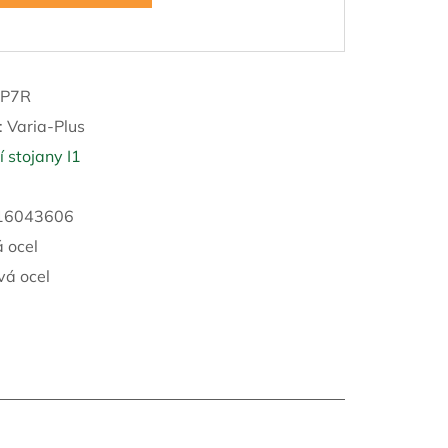
/P7R
:
Varia-Plus
 stojany I1
16043606
 ocel
vá ocel