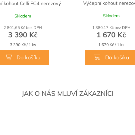
Výčepní kohout nerezo
í kohout Celli FC4 nerezový
Skladem
Skladem
2 801,65 Kč bez DPH
1 380,17 Kč bez DPH
3 390 Kč
1 670 Kč
Měrná
Měrná
3 390 Kč / 1 ks
1 670 Kč / 1 ks
cena:
cena:
Do košíku
Do košíku
JAK O NÁS MLUVÍ ZÁKAZNÍCI