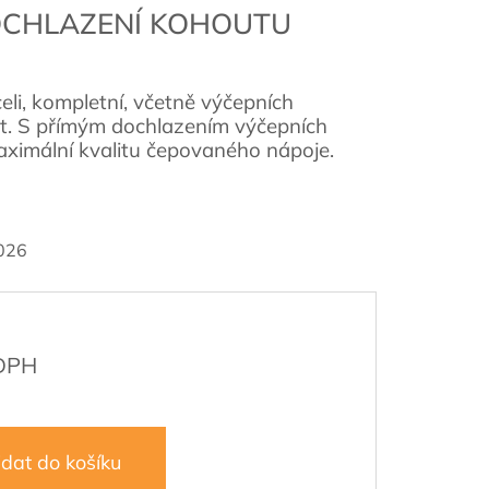
DOCHLAZENÍ KOHOUTU
li, kompletní, včetně výčepních
t. S přímým dochlazením výčepních
maximální kvalitu čepovaného nápoje.
026
idat do košíku