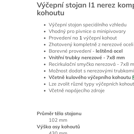
Výčepní stojan I1 nerez kom
kohoutu
Výčepní stojan speciálního vzhledu
Vhodný pro pivnice a minipivovary
Provedení na
1
výčepní kohout
Zhotovený kompletně z nerezové oceli
Barevné provedení -
leštěná ocel
Vnitřní trubky nerezové - 7x8 mm
Recirkulační smyčka nerezová - 7x8 
Možnost dodat s nerezovými trubkami
Včetně kulového výčepního kohoutu
Lze zvolit různé typy výčepních kohoutů
Včetně napájecího zdroje
Průměr těla stojanu
102 mm
Výška osy kohoutů
430 mm