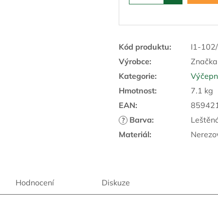
R
M
Kód produktu:
I1-102
Výrobce:
Značka
A
Kategorie
:
Výčepní
Hmotnost
:
7.1 kg
EAN
:
85942
Barva
:
Leštěná
?
Materiál
:
Nerezo
Hodnocení
Diskuze