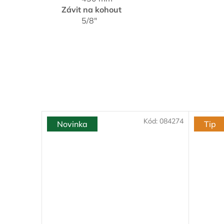
Závit na kohout
5/8"
Kód:
084274
Novinka
Tip