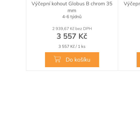
Výčepní kohout Globus B chrom 35
Výčepn
mm
4-6 týdnů
2 939,67 Kč bez DPH
3 557 Kč
Měrná
3 557 Kč / 1 ks
cena:
Do košíku