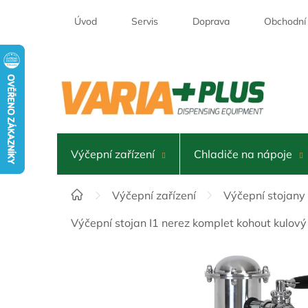
Přejít
na
Úvod
Servis
Doprava
Obchodní
obsah
Výčepní zařízení
Chladiče na nápoje
Domů
Výčepní zařízení
Výčepní stojany
Výčepní stojan I1 nerez komplet kohout kulov