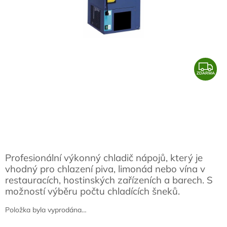
Z
ZDARMA
D
A
R
M
A
Profesionální výkonný chladič nápojů, který je
vhodný pro chlazení piva, limonád nebo vína v
restauracích, hostinských zařízeních a barech. S
možností výběru počtu chladících šneků.
Položka byla vyprodána…