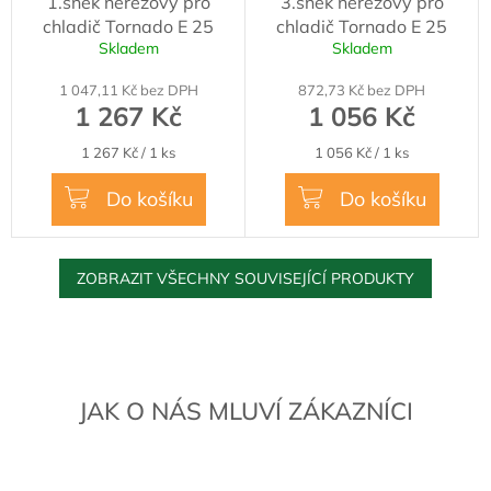
1.šnek nerezový pro
3.šnek nerezový pro
chladič Tornado E 25
chladič Tornado E 25
Skladem
Skladem
1 047,11 Kč bez DPH
872,73 Kč bez DPH
1 267 Kč
1 056 Kč
Měrná
Měrná
1 267 Kč / 1 ks
1 056 Kč / 1 ks
cena:
cena:
Do košíku
Do košíku
ZOBRAZIT VŠECHNY SOUVISEJÍCÍ PRODUKTY
JAK O NÁS MLUVÍ ZÁKAZNÍCI