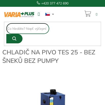
Přejít
+420 377 472 690
na
obsah
NÁKUP
14 334 Kč
KOŠÍK
CHLADIČ NA PIVO TES 25 - BEZ
ŠNEKŮ BEZ PUMPY