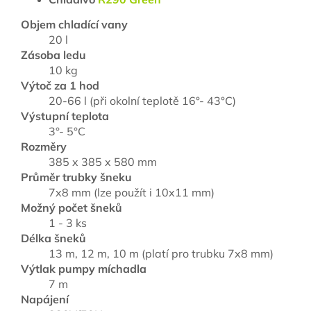
Objem chladící vany
20 l
Zásoba ledu
10 kg
Výtoč za 1 hod
20-66 l (při okolní teplotě 16°- 43°C)
Výstupní teplota
3°- 5°C
Rozměry
385 x 385 x 580 mm
Průměr trubky šneku
7x8 mm (lze použít i 10x11 mm)
Možný počet šneků
1 - 3 ks
Délka šneků
13 m, 12 m, 10 m (platí pro trubku 7x8 mm)
Výtlak pumpy míchadla
7 m
Napájení