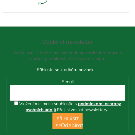
Z
á
Odebírat newsletter
p
a
Vložte svůj e-mail a my vám budeme zasílat informace o
t
nových produktech na našem e-shopu.
í
E-mail
Vložením e-mailu souhlasíte s
podmínkami ochrany
osobních údajů
.
Přeji si zasílat newslettery.
PŘIHLÁSIT
SE