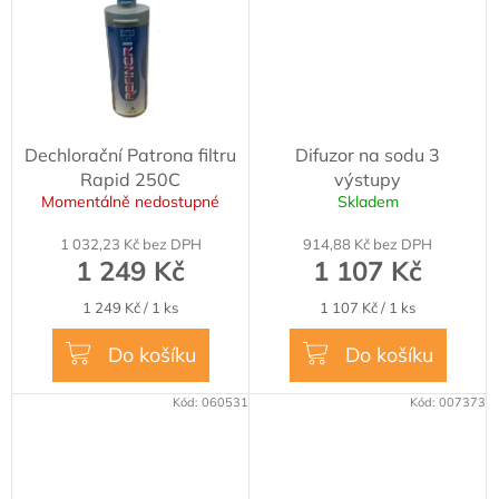
Dechlorační Patrona filtru
Difuzor na sodu 3
Rapid 250C
výstupy
Momentálně nedostupné
Skladem
1 032,23 Kč bez DPH
914,88 Kč bez DPH
1 249 Kč
1 107 Kč
Měrná
Měrná
1 249 Kč / 1 ks
1 107 Kč / 1 ks
cena:
cena:
Do košíku
Do košíku
Kód:
060531
Kód:
007373