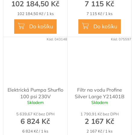
102 184,50 Kč
7 115 Kč
Měrná
Měrná
102 184,50 Kč / 1 ks
7 115 Kč / 1 ks
cena:
cena:
Do košíku
Do košíku
Kód:
043148
Kód:
075597
Elektrická Pumpa Shurflo
Filtr na vodu Profine
100 psi 230V
Silver Large Y21401B
Skladem
Skladem
5 639,67 Kč bez DPH
1 790,91 Kč bez DPH
6 824 Kč
2 167 Kč
Měrná
Měrná
6 824 Kč / 1 ks
2 167 Kč / 1 ks