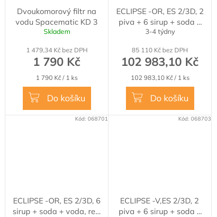
Dvoukomorový filtr na
ECLIPSE -OR, ES 2/3D, 2
vodu Spacematic KD 3
piva + 6 sirup + soda +
Skladem
3-4 týdny
voda, rec. sody
1 479,34 Kč bez DPH
85 110 Kč bez DPH
1 790 Kč
102 983,10 Kč
Měrná
Měrná
1 790 Kč / 1 ks
102 983,10 Kč / 1 ks
cena:
cena:
Do košíku
Do košíku
Kód:
068701
Kód:
068703
ECLIPSE -OR, ES 2/3D, 6
ECLIPSE -V,ES 2/3D, 2
sirup + soda + voda, rec.
piva + 6 sirup + soda +