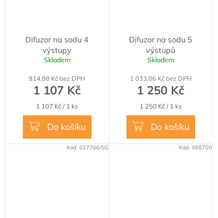
Difuzor na sodu 4
Difuzor na sodu 5
výstupy
výstupů
Skladem
Skladem
914,88 Kč bez DPH
1 033,06 Kč bez DPH
1 107 Kč
1 250 Kč
Měrná
Měrná
1 107 Kč / 1 ks
1 250 Kč / 1 ks
cena:
cena:
Do košíku
Do košíku
Kód:
017766/SG
Kód:
068700