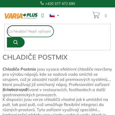
Přejít
+420 377 472 690
na
obsah
NÁKUP
KOŠÍK
CHLADIČE POSTMIX
Chladiče Postmix
jsou vysoce efektivní chladiče navrženy
pro výrobu nápojů, kde se sodová voda smíchá se
sirupem, což je zásadní rozdíl od premixových systémů,
které používají již smíchaný nápoj. Profesionální zařízení
#showmore#
je velice využívané v restauracích, fastfoodech a další
gastronomických provozech.
K dispozici jsou verze chladičů vhodné jak k umístění na
pult, tak pod pult, což umožňuje flexibilní integraci do
různých prostorů. Tyto zařízení využívají speciální
karbonizační nádobu pro výrobu sodové vody, která je