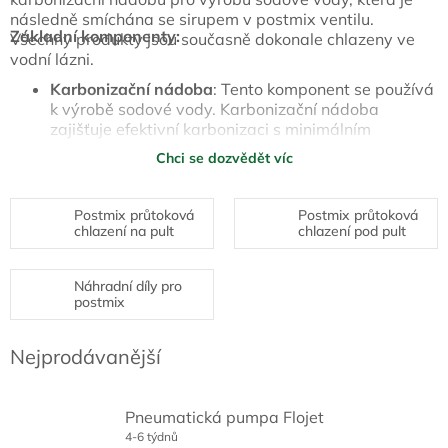
následně smíchána se sirupem v postmix ventilu.
Základní
komponenty:
Všechny produkty jsou současně dokonale chlazeny ve
vodní lázni.
Karbonizační nádoba
: Tento komponent se používá
k výrobě sodové vody. Karbonizační nádoba
zajišťuje efektivní karbonizaci s minimálním
odpadem a umožňuje precizní kontrolu nad
Chci se dozvědět víc
množstvím oxidu uhličitého.
Postmix ventil
: Po výrobě sodové vody je tato
Postmix průtoková
Postmix průtoková
smíchána se sirupem v postmix ventilu. Tento ventil
chlazení na pult
chlazení pod pult
zajišťuje přesné dávkování a míchání, což vytváří
finální nápoj.
Náhradní díly pro
postmix
Chladicí jednotka
: Srdce zařízení, které poskytuje
vynikající výkon chlazení při nízké spotřebě energie.
Chladicí jednotky CELLI jsou navrženy pro vysokou
Nejprodávanější
účinnost a spolehlivost.
Vodní lázeň
: Všechny produkty jsou dokonale
Pneumatická pumpa Flojet
chlazeny ve vodní lázni, což zajišťuje stabilní teplotu
4-6 týdnů
a minimalizuje teplotní výkyvy, klíčové pro