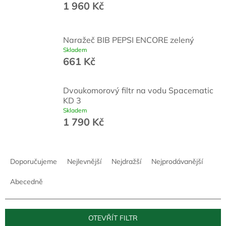
1 960 Kč
zachování kvality nápojů.
Naražeč BIB PEPSI ENCORE zelený
Skladem
661 Kč
Dvoukomorový filtr na vodu Spacematic
KD 3
Skladem
1 790 Kč
Ř
a
Doporučujeme
Nejlevnější
Nejdražší
Nejprodávanější
z
e
Abecedně
n
í
p
OTEVŘÍT FILTR