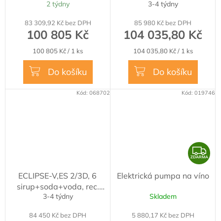
2 týdny
3-4 týdny
sody
voda, rec. sody
83 309,92 Kč bez DPH
85 980 Kč bez DPH
100 805 Kč
104 035,80 Kč
Měrná
Měrná
100 805 Kč / 1 ks
104 035,80 Kč / 1 ks
cena:
cena:
Do košíku
Do košíku
Kód:
068702
Kód:
019746
Z
ZDARMA
D
ECLIPSE-V,ES 2/3D, 6
Elektrická pumpa na víno
A
sirup+soda+voda, rec.
R
3-4 týdny
Skladem
sody
M
84 450 Kč bez DPH
5 880,17 Kč bez DPH
A