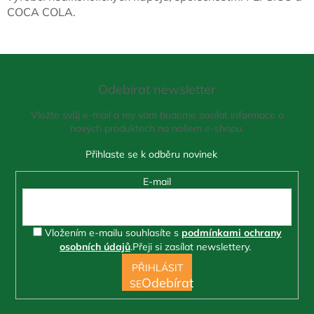
COCA COLA.
Z
á
Odebírat newsletter
p
a
Vložte svůj e-mail a my vám budeme zasílat informace o
t
nových produktech na našem e-shopu.
í
E-mail
Vložením e-mailu souhlasíte s
podmínkami ochrany
osobních údajů
.
Přeji si zasílat newslettery.
PŘIHLÁSIT
SE