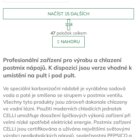
NAČÍST 15 DALŠÍCH
S
1
4
t
O
r
47
položek celkem
v
á
l
NAHORU
n
á
k
o
d
v
a
Profesionální zařízení pro výrobu a chlazení
á
c
postmix nápojů. K dispozici jsou verze vhodné k
n
í
í
umístění na pult i pod pult.
p
r
v
Ve speciální karbonizační nádobě je vyráběna sodová
k
voda a poté je smíšena se sirupem v postmix ventilu.
y
Všechny tyto produkty jsou zároveň dokonale chlazeny
v
ve vodní lázni. Použití moderních chladících jednotek
ý
CELLI umožňuje dosažení špičkových výkonů zařízení při
p
velmi nízké spotřebě elektrické energie. Postmix zařízení
i
s
CELLI jsou certifikována a užívána největšími světovými
u
výrobci nealkoholických nápojů, společnostmi PEPSICO a