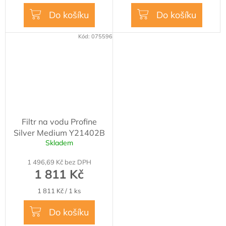
cena:
cena:
Do košíku
Do košíku
Kód:
075596
Filtr na vodu Profine
Silver Medium Y21402B
Skladem
1 496,69 Kč bez DPH
1 811 Kč
Měrná
1 811 Kč / 1 ks
cena:
Do košíku