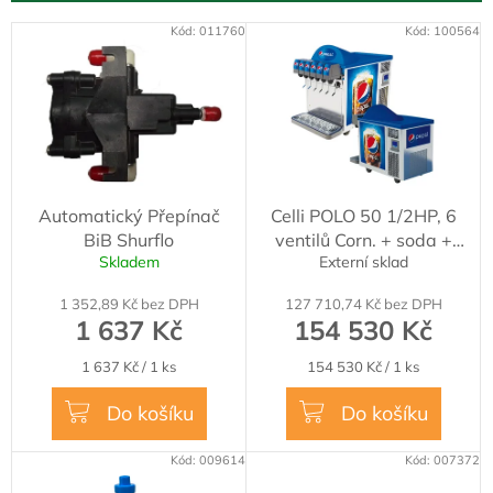
r
o
V
Kód:
011760
Kód:
100564
d
ý
u
p
k
i
t
s
ů
p
r
o
Automatický Přepínač
Celli POLO 50 1/2HP, 6
d
BiB Shurflo
ventilů Corn. + soda +
u
Skladem
Externí sklad
voda
k
t
1 352,89 Kč bez DPH
127 710,74 Kč bez DPH
ů
1 637 Kč
154 530 Kč
Měrná
Měrná
1 637 Kč / 1 ks
154 530 Kč / 1 ks
cena:
cena:
Do košíku
Do košíku
Kód:
009614
Kód:
007372