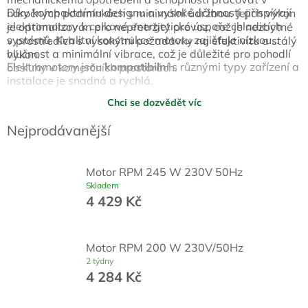
Díky kompaktnímu designu a vysoké účinnosti přispívají
náročných podmínkách s minimální údržbou. Jejich výkon
elektromotory k celkové energetické úspoře chladicích
je optimalizován pro nepřetržitý provoz, což je nezbytné
systémů. Kvalitní konstrukce motoru zajišťuje nízkou
v prostředích s vysokými požadavky na efektivitu a stálý
hlučnost a minimální vibrace, což je důležité pro pohodlí
výkon.
Elektromotory jsou
kompatibilní
s různými typy zařízení a
obsluhy v komerčních prostorách.
instalace je snadná a rychlá.
Chci se dozvědět víc
Nejprodávanější
Motor RPM 245 W 230V 50Hz
Skladem
4 429 Kč
Motor RPM 200 W 230V/50Hz
2 týdny
4 284 Kč