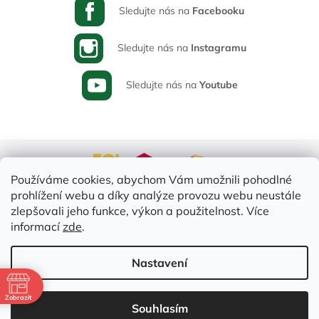
Sledujte nás na
Facebooku
Sledujte nás na
Instagramu
Sledujte nás na
Youtube
Používáme cookies, abychom Vám umožnili pohodlné
prohlížení webu a díky analýze provozu webu neustále
zlepšovali jeho funkce, výkon a použitelnost. Více
informací
zde
.
Vytvořil Shoptet
Nastavení
ě
Copyright 2026
Varia-Plus.cz
. Všechna práva vyhrazena.
Upravit
Zobrazit
Souhlasím
nastavení cookies