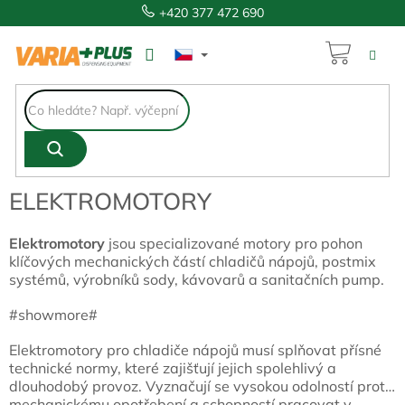
Přejít
+420 377 472 690
na
obsah
NÁKUP
KOŠÍK
ELEKTROMOTORY
Elektromotory
jsou specializované motory pro pohon
klíčových mechanických částí chladičů nápojů, postmix
systémů, výrobníků sody, kávovarů a sanitačních pump.
#showmore#
Elektromotory pro chladiče nápojů musí splňovat přísné
technické normy, které zajišťují jejich spolehlivý a
dlouhodobý provoz. Vyznačují se vysokou odolností proti
mechanickému opotřebení a schopností pracovat v