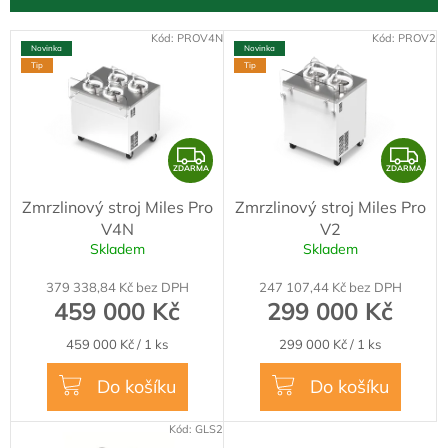
r
o
V
Kód:
PROV4N
Kód:
PROV2
d
Novinka
Novinka
ý
Tip
Tip
u
p
k
i
t
s
ů
p
Z
Z
r
ZDARMA
ZDARMA
D
D
o
Zmrzlinový stroj Miles Pro
Zmrzlinový stroj Miles Pro
A
A
d
V4N
V2
R
R
u
Skladem
Skladem
k
M
M
t
379 338,84 Kč bez DPH
247 107,44 Kč bez DPH
A
A
ů
459 000 Kč
299 000 Kč
Měrná
Měrná
459 000 Kč / 1 ks
299 000 Kč / 1 ks
cena:
cena:
Do košíku
Do košíku
Kód:
GLS2