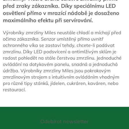
d
před zraky zákazníka. Díky speciálnímu LED
a
c
osvětlení přímo v mrazící nádobě je dosaženo
í
maximálního efektu při servírování.
p
r
Výrobníky zmrzliny Miles neustále chladí a míchají před
v
očima zákazníka. Senzor umístěný přímo uvnitř
k
y
ochranného víka se zastaví tehdy, chcete-li podávat
v
zmrzlinu. Díky LED podsvícení a antimlživým sklům je
ý
radost pohledět na stále čerstvou zmrzlinu. Jednoduché
p
ovládání na dotykovém panelu, snadná a jednoduchá
i
údržba. Výrobníky zmrzliny Miles jsou pokrokovým
s
zmrzlinovým strojem s intuitivním ovládáním vhodným
u
pro různé tipy stánků, jídelen, cukráren, kaváren, nebo
restaurací.
Z
á
Odebírat newsletter
p
a