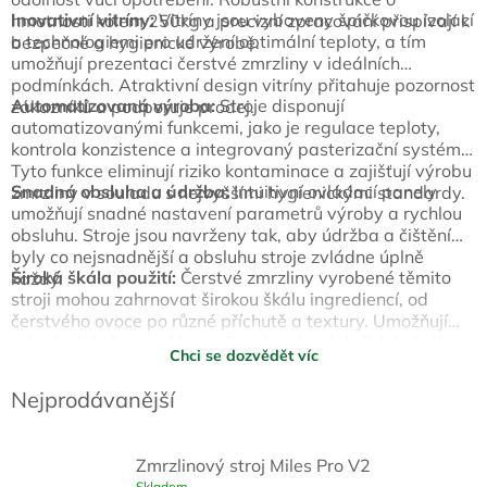
Inovativní vitríny:
Vitríny jsou vybaveny špičkovou izolací
hmotnosti kolem 250kg a precizní zpracování přispívají k
a technologiemi pro udržení optimální teploty, a tím
bezpečné a hygienické výrobě.
umožňují prezentaci čerstvé zmrzliny v ideálních
podmínkách. Atraktivní design vitríny přitahuje pozornost
Automatizovaná výroba:
Stroje disponují
zákazníků a podporuje prodej.
automatizovanými funkcemi, jako je regulace teploty,
kontrola konzistence a integrovaný pasterizační systém.
Tyto funkce eliminují riziko kontaminace a zajišťují výrobu
Snadná obsluha a údržba:
Intuitivní ovládací panely
zmrzliny v souladu s nejvyššími hygienickými standardy.
umožňují snadné nastavení parametrů výroby a rychlou
obsluhu. Stroje jsou navrženy tak, aby údržba a čištění
byly co nejsnadnější a obsluhu stroje zvládne úplně
Široká škála použití:
Čerstvé zmrzliny vyrobené těmito
každý.
stroji mohou zahrnovat širokou škálu ingrediencí, od
čerstvého ovoce po různé příchutě a textury. Umožňují
tak výrobě různorodé zmrzliny, která splní očekávání i
Chci se dozvědět víc
těch nejnáročnějších zákazníků.
Nejprodávanější
Zmrzlinový stroj Miles Pro V2
Skladem