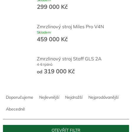
299 000 Kč
Zmrzlinový stroj Miles Pro V4N
Skladem
459 000 Kč
Zmrzlinový stroj Staff GLS 2A
4-6 týdnů
319 000 Kč
od
Ř
a
Doporučujeme
Nejlevnější
Nejdražší
Nejprodávanější
z
e
Abecedně
n
í
p
OTEVŘÍT FILTR