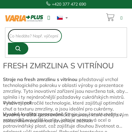
Přejít
+420 377 472 690
na
obsah
NÁKUP
KOŠÍK
FRESH ZMRZLINA S VITRÍNOU
Stroje na fresh zmrzlinu s vitrínou
představují vrchol
technologického pokroku v oblasti výroby a prezentace
zmrzliny. Tyto inovativní zařízení jsou navržena tak, aby
splnila i ty nejnáročnější požadavky cukrářských mistrů.
#showmore#
Využívají pokročilé technologie, které zajišťují optimální
chuť a texturu zmrzliny, a jsou ideální pro cukrárny,
Vysoká kvalita zpracování:
Stroje jsou konstruovány z
kavárny a další gastronomické provozy, které chtějí svým
materiálů nejvyšší kvality, jako je nerezová ocel a
zákazníkům nabídnout prvotřídní zážitek.
potravinářský plast, což zajišťuje dlouhou životnost a
odolnost vůči opotřebení. Robustní konstrukce o