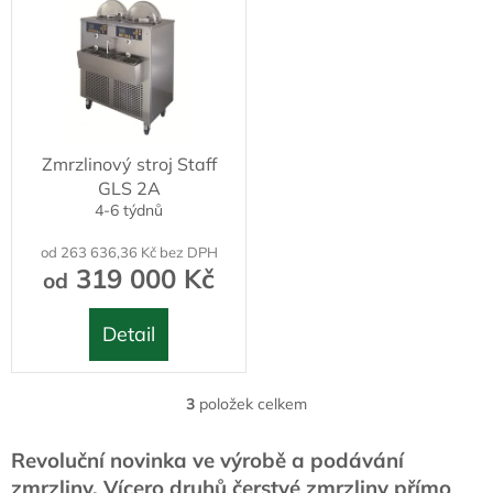
Zmrzlinový stroj Staff
GLS 2A
4-6 týdnů
od 263 636,36 Kč bez DPH
319 000 Kč
od
Detail
3
položek celkem
O
v
l
Revoluční novinka ve výrobě a podávání
á
zmrzliny. Vícero druhů čerstvé zmrzliny přímo