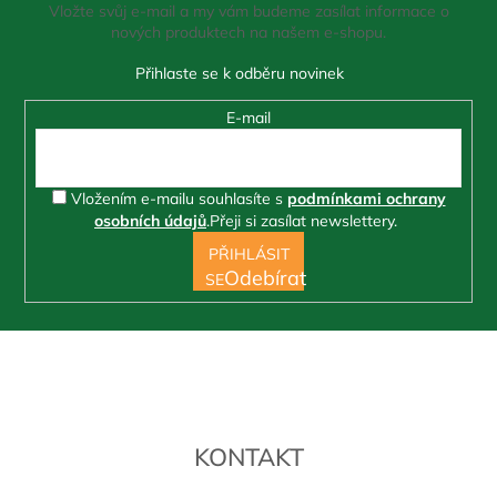
Vložte svůj e-mail a my vám budeme zasílat informace o
t
nových produktech na našem e-shopu.
í
E-mail
Vložením e-mailu souhlasíte s
podmínkami ochrany
osobních údajů
.
Přeji si zasílat newslettery.
PŘIHLÁSIT
SE
KONTAKT