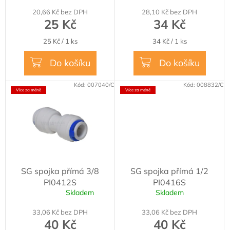
t
20,66 Kč bez DPH
28,10 Kč bez DPH
ů
25 Kč
34 Kč
Měrná
Měrná
25 Kč / 1 ks
34 Kč / 1 ks
cena:
cena:
Do košíku
Do košíku
Kód:
007040/C
Kód:
008832/C
Více za méně
Více za méně
SG spojka přímá 3/8
SG spojka přímá 1/2
PI0412S
PI0416S
Skladem
Skladem
Průměrné
hodnocení
33,06 Kč bez DPH
33,06 Kč bez DPH
produktu
40 Kč
40 Kč
je