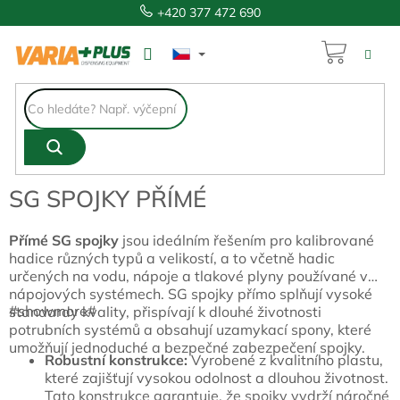
Přejít
+420 377 472 690
na
obsah
NÁKUP
KOŠÍK
SG SPOJKY PŘÍMÉ
Přímé SG spojky
jsou ideálním řešením pro kalibrované
hadice různých typů a velikostí, a to včetně hadic
určených na vodu, nápoje a tlakové plyny používané v
nápojových systémech. SG spojky přímo splňují vysoké
#showmore#
standardy kvality, přispívají k dlouhé životnosti
potrubních systémů a obsahují uzamykací spony, které
umožňují jednoduché a bezpečné zabezpečení spojky.
Robustní konstrukce:
Vyrobené z kvalitního plastu,
které zajišťují vysokou odolnost a dlouhou životnost.
Tato konstrukce garantuje, že spojky vydrží náročné