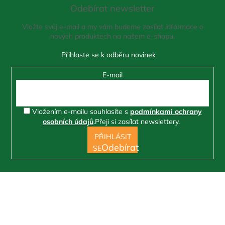
a
Odebírat newsletter
p
c
í
a
Vložte svůj e-mail a my vám budeme zasílat informace o
p
t
nových produktech na našem e-shopu.
r
í
v
k
y
E-mail
v
ý
p
i
Vložením e-mailu souhlasíte s
podmínkami ochrany
s
osobních údajů
.
Přeji si zasílat newslettery.
u
PŘIHLÁSIT
SE