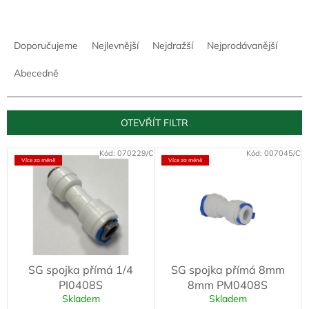
Ř
a
Doporučujeme
Nejlevnější
Nejdražší
Nejprodávanější
z
e
Abecedně
n
í
p
OTEVŘÍT FILTR
r
o
V
Kód:
070229/C
Kód:
007045/C
d
Více za méně
Více za méně
ý
u
p
k
i
t
s
ů
p
r
o
SG spojka přímá 1/4
SG spojka přímá 8mm
d
PI0408S
8mm PM0408S
u
Skladem
Skladem
k