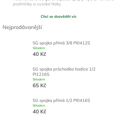
podmínky a vysoké tlaky.
Jednoduchá instalace:
Díky jejich designu jsou SG
Chci se dozvědět víc
spojky přímo snadno instalovatelné bez potřeby
dalších adaptérů nebo speciálních nástrojů.
Nejprodávanější
Bezúdržbový provoz:
Díky kvalitnímu zpracování a
materiálům SG spojky přímo nevyžadují častou
SG spojka přímá 3/8 PI0412S
údržbu, což zvyšuje jejich celkovou efektivitu a
Skladem
snižuje provozní náklady.
40 Kč
Všestranné použití:
Jsou ideální pro široké spektrum
aplikací, včetně vody, nápojů a různých technických
SG spojka průchodka hadice 1/2
médií. Mohou být použity v systémech pro chlazení,
PI1216S
distribuci nápojů a dalších technických zařízeních.
Skladem
65 Kč
SG spojka přímá 1/2 PI0416S
Skladem
40 Kč