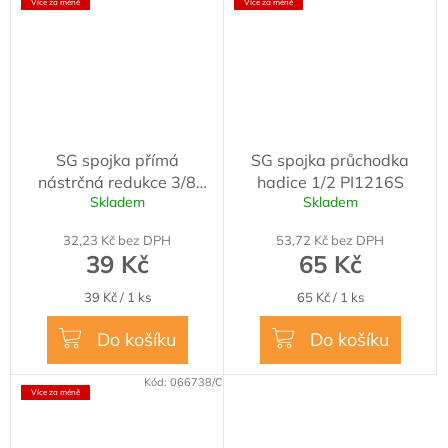
Více za méně
Více za méně
SG spojka přímá
SG spojka průchodka
nástrčná redukce 3/8
hadice 1/2 PI1216S
Skladem
Skladem
5/16 PI131012S
32,23 Kč bez DPH
53,72 Kč bez DPH
39 Kč
65 Kč
Měrná
Měrná
39 Kč / 1 ks
65 Kč / 1 ks
cena:
cena:
Do košíku
Do košíku
Kód:
066738/C
Více za méně