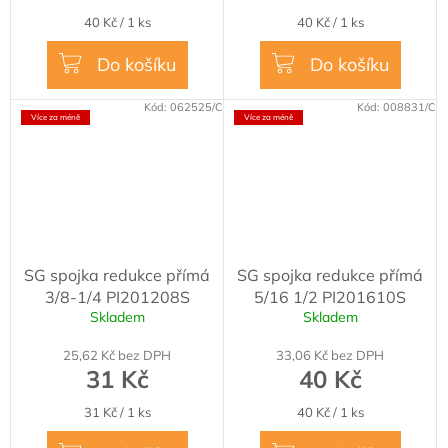
5,0
Měrná
Měrná
40 Kč / 1 ks
40 Kč / 1 ks
z
cena:
cena:
5
Do košíku
Do košíku
hvězdiček.
Kód:
062525/C
Kód:
008831/C
Více za méně
Více za méně
SG spojka redukce přímá
SG spojka redukce přímá
3/8-1/4 PI201208S
5/16 1/2 PI201610S
Skladem
Skladem
25,62 Kč bez DPH
33,06 Kč bez DPH
31 Kč
40 Kč
Měrná
Měrná
31 Kč / 1 ks
40 Kč / 1 ks
cena:
cena: