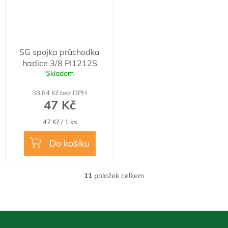
SG spojka průchodka
hadice 3/8 PI1212S
Skladem
38,84 Kč bez DPH
47 Kč
Měrná
47 Kč / 1 ks
cena:
Do košíku
11
položek celkem
O
v
l
á
Z
d
á