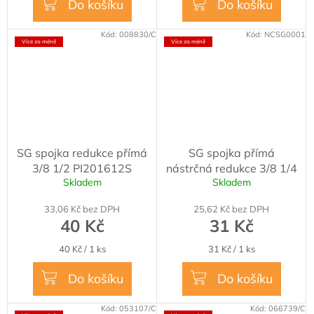
Do košíku
Do košíku
Kód:
008830/C
Kód:
NCSG0001
Více za méně
Více za méně
SG spojka redukce přímá
SG spojka přímá
3/8 1/2 PI201612S
nástrčná redukce 3/8 1/4
Skladem
Skladem
33,06 Kč bez DPH
25,62 Kč bez DPH
40 Kč
31 Kč
Měrná
Měrná
40 Kč / 1 ks
31 Kč / 1 ks
cena:
cena:
Do košíku
Do košíku
Kód:
053107/C
Kód:
066739/C