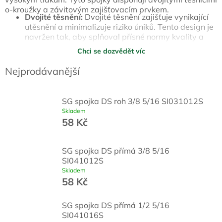
o-kroužky a závitovým zajišťovacím prvkem.
Dvojité těsnění:
Dvojité těsnění zajišťuje vynikající
utěsnění a minimalizuje riziko úniků. Tento design je
navržen tak, aby splňoval přísné normy kvality a
bezpečnosti v náročných provozních podmínkách.
Chci se dozvědět víc
Konstrukce pro kalibrované hadice a nerezové
Nejprodávanější
trubky:
Spojky jsou navrženy speciálně pro použití s
kalibrovanými hadicemi a nerezovými trubkami, což
zajišťuje široké možnosti aplikace a univerzálnost v
SG spojka DS roh 3/8 5/16 SI031012S
různých systémech.
Skladem
58 Kč
Odolnost a spolehlivost:
Použité materiály a
konstrukce garantují vysokou odolnost proti
chemickým vlivům, mechanickému opotřebení a
SG spojka DS přímá 3/8 5/16
tlaku. To zajišťuje dlouhou životnost a spolehlivost v
SI041012S
náročných podmínkách.
Skladem
58 Kč
SG spojka DS přímá 1/2 5/16
SI041016S