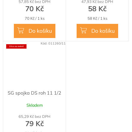
57,85 Kč bez DPH
47,93 Kč bez DPH
70 Kč
58 Kč
Měrná
Měrná
70 Kč / 1 ks
58 Kč / 1 ks
cena:
cena:
Do košíku
Do košíku
Kód:
011260/11
Více za méně
SG spojka DS roh 11 1/2
Skladem
65,29 Kč bez DPH
79 Kč