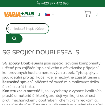
Přejít
+420 377 472 690
na
obsah
NÁKUP
KOŠÍK
SG SPOJKY DOUBLESEALS
SG spojky DoubleSeals
jsou specializované komponenty
určené pro zajištění spolehlivého a efektivního připojení
kalibrovaných hadic a nerezových trubek. Tyto spojky
jsou ideální pro aplikace, kde je nezbytné zajistit těsné a
#showmore#
bezpečné spojení, přičemž zároveň minimalizovat riziko
úniků a ztrát tlaku.
Konstrukce a materiál:
Jsou vyrobeny z vysoce kvalitních
plastů a materiálů, které garantují vynikající odolnost
proti mechanickému opotřebení, chemickým reakcím a
vysokým tlakům. Tyto spojky disponují dvojitými těsnicími