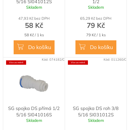
5/16 SI041012S
1/2
u
Skladem
Skladem
k
t
47,93 Kč bez DPH
65,29 Kč bez DPH
ů
58 Kč
79 Kč
Měrná
Měrná
58 Kč / 1 ks
79 Kč / 1 ks
cena:
cena:
Do košíku
Do košíku
Kód:
074182/C
Kód:
011260/C
Více za méně
Více za méně
SG spojka DS přímá 1/2
SG spojka DS roh 3/8
5/16 SI041016S
5/16 SI031012S
Skladem
Skladem