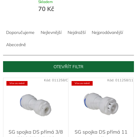
Skladem
70 Kč
Ř
a
Doporučujeme
Nejlevnější
Nejdražší
Nejprodávanější
z
e
Abecedně
n
í
p
OTEVŘÍT FILTR
r
o
V
Kód:
011258/C
Kód:
011258/11
d
Více za méně
Více za méně
ý
u
p
k
i
t
s
ů
p
r
o
SG spojka DS přímá 3/8
SG spojka DS přímá 11
d