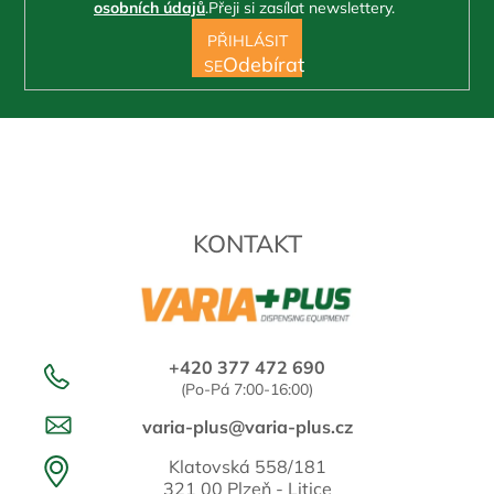
osobních údajů
.
Přeji si zasílat newslettery.
u
PŘIHLÁSIT
SE
KONTAKT
+420 377 472 690
(Po-Pá 7:00-16:00)
varia-plus@varia-plus.cz
Klatovská 558/181
321 00 Plzeň - Litice