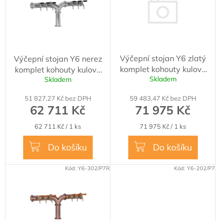
k
i
t
s
ů
p
r
o
Výčepní stojan Y6 zlatý
Výčepní stojan Y6 nerez
d
komplet kohouty kulové
komplet kohouty kulové
u
Skladem
Skladem
ROYAL medailony LED
ROYAL medailony LED
k
čelní přímé dochlazení
čelní přímé dochlazení
t
51 827,27 Kč bez DPH
59 483,47 Kč bez DPH
kohoutů
kohoutů
ů
62 711 Kč
71 975 Kč
Měrná
Měrná
62 711 Kč / 1 ks
71 975 Kč / 1 ks
cena:
cena:
Do košíku
Do košíku
Kód:
Y6-302/P7R
Kód:
Y6-202/P7