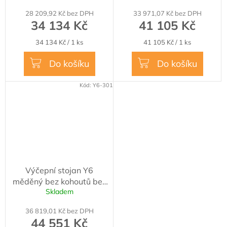
dochlazení
dochlazení
28 209,92 Kč bez DPH
33 971,07 Kč bez DPH
34 134 Kč
41 105 Kč
Měrná
Měrná
34 134 Kč / 1 ks
41 105 Kč / 1 ks
cena:
cena:
Do košíku
Do košíku
Kód:
Y6-301
Výčepní stojan Y6
měděný bez kohoutů bez
Skladem
medailonů přímé
dochlazení
36 819,01 Kč bez DPH
44 551 Kč