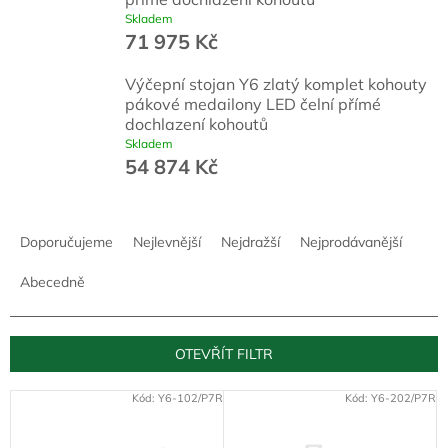
Skladem
71 975 Kč
Výčepní stojan Y6 zlatý komplet kohouty
pákové medailony LED čelní přímé
dochlazení kohoutů
Skladem
54 874 Kč
Ř
a
Doporučujeme
Nejlevnější
Nejdražší
Nejprodávanější
z
e
Abecedně
n
í
p
OTEVŘÍT FILTR
r
o
V
Kód:
Y6-102/P7R
Kód:
Y6-202/P7R
d
ý
u
p