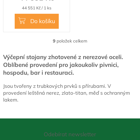
Měrná
44 551 Kč / 1 ks
cena:
Do košíku
9
položek celkem
O
v
l
Výčepní stojany zhotovené z nerezové oceli.
á
Oblíbené provedení pro jakoukoliv pivnici,
d
hospodu, bar i restauraci.
a
c
í
Jsou tvořeny z trubkových prvků s přírubami. V
p
provedení leštěná nerez, zlato-titan, měď s ochranným
r
lakem.
v
k
y
v
Z
ý
á
p
Odebírat newsletter
p
i