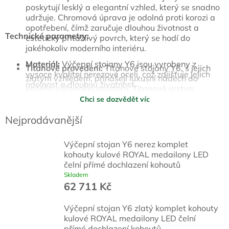
poskytují lesklý a elegantní vzhled, který se snadno
udržuje. Chromová úprava je odolná proti korozi a
opotřebení, čímž zaručuje dlouhou životnost a
Technické parametry:
esteticky přitažlivý povrch, který se hodí do
jakéhokoliv moderního interiéru.
Materiál:
Výčepní stojany Y6 jsou vyrobeny z
Titanové provedení:
Titanové stojany Y6, s jejich
vysoce kvalitní nerezové oceli, což zajišťuje jejich
zlatým vzhledem, přinášejí luxusní nádech do
odolnost a dlouhou životnost.
vašeho výčepního prostoru. Titanová vrstva
nejenže přitahuje pozornost, ale také poskytuje
Chci se dozvědět víc
Vrsty:
Chromová, titanová a měděná vrstva nejenže
vynikající odolnost vůči korozi a mechanickému
vylepšují vzhled, ale také poskytují zvýšenou
Nejprodávanější
poškození, což zajišťuje dlouhou životnost a
ochranu proti korozi a poškození.
prestižní vzhled.
Výčepní stojan Y6 nerez komplet
Kompatibilita:
Stojany Y6 jsou navrženy pro snadné
Měděné provedení:
Měděné stojany Y6 kombinují
kohouty kulové ROYAL medailony LED
připojení k různým chladicím systémům, což
klasický rustikální vzhled s moderními
čelní přímé dochlazení kohoutů
zajišťuje jejich flexibilitu a efektivitu i při vysokém
technologiemi. Měděná vrstva, chráněná lakem,
zatížení.
Skladem
dodává stojanům jedinečný a elegantní vzhled a
62 711 Kč
zároveň poskytuje vysokou odolnost proti vnějším
vlivům a snadnou údržbu.
Výčepní stojan Y6 zlatý komplet kohouty
kulové ROYAL medailony LED čelní
přímé dochlazení kohoutů