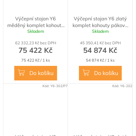
Výčepní stojan Y6
Výčepní stojan Y6 zlatý
měděný komplet kohouty
komplet kohouty pákové
Skladem
Skladem
kulové ROYAL medailony
medailony LED čelní
LED čelní přímé
přímé dochlazení kohoutů
62 332,23 Kč bez DPH
45 350,41 Kč bez DPH
dochlazení kohoutů
75 422 Kč
54 874 Kč
Měrná
Měrná
75 422 Kč / 1 ks
54 874 Kč / 1 ks
cena:
cena:
Do košíku
Do košíku
Kód:
Y6-302/P7
Kód:
Y6-202