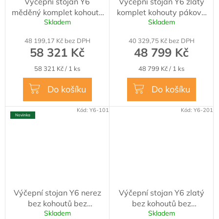
Výčepní stojan Y6
Výčepní stojan Y6 zlatý
měděný komplet kohouty
komplet kohouty pákové
Skladem
Skladem
pákové medailony LED
medailony přímé
čelní přímé dochlazení
dochlazení
48 199,17 Kč bez DPH
40 329,75 Kč bez DPH
kohoutů
58 321 Kč
48 799 Kč
Měrná
Měrná
58 321 Kč / 1 ks
48 799 Kč / 1 ks
cena:
cena:
Do košíku
Do košíku
Kód:
Y6-101
Kód:
Y6-201
Novinka
Výčepní stojan Y6 nerez
Výčepní stojan Y6 zlatý
bez kohoutů bez
bez kohoutů bez
Skladem
Skladem
medailonů přímé
medailonů přímé