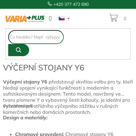
Přejít
+420 377 472 690
na
obsah
NÁKUP
KOŠÍK
VÝČEPNÍ STOJANY Y6
Výčepní stojany Y6
představují skvělou volbu pro ty, kteří
hledají spojení vynikající funkčnosti s moderním a
sofistikovaným designem. Tento model, navržený ve
tvaru písmene Y a vybavený šesti kohouty, je ideální pro
#showmore#
vytváření prvotřídního výčepního zážitku v rušných
komerčních nebo domácích prostorách.
Design a materiály:
Chromové provedení:
Chromové stojany Y6