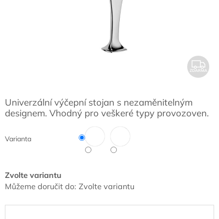
Z
ZDARMA
D
A
Univerzální výčepní stojan s nezaměnitelným
R
designem. Vhodný pro veškeré typy provozoven.
M
A
Varianta
Zvolte variantu
Můžeme doručit do:
Zvolte variantu