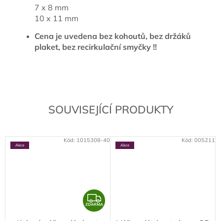
7 x 8 mm
10 x 11 mm
Cena je uvedena bez kohoutů, bez držáků
plaket, bez recirkulační smyčky !!
SOUVISEJÍCÍ PRODUKTY
Kód:
1015308-40
Kód:
005211
Akce
Akce
Z
ZDARMA
D