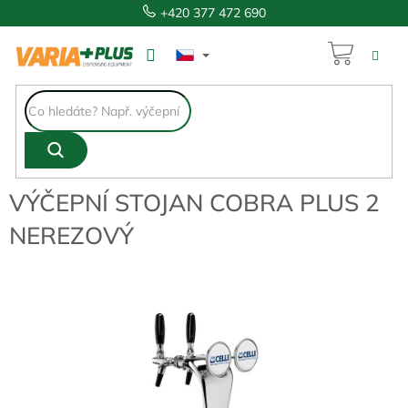
Přejít
+420 377 472 690
na
obsah
NÁKUP
od
6 353 Kč
KOŠÍK
VÝČEPNÍ STOJAN COBRA PLUS 2
NEREZOVÝ