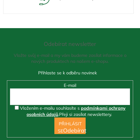
Z
á
Odebírat newsletter
p
a
Vložte svůj e-mail a my vám budeme zasílat informace o
t
nových produktech na našem e-shopu.
í
E-mail
Vložením e-mailu souhlasíte s
podmínkami ochrany
osobních údajů
.
Přeji si zasílat newslettery.
PŘIHLÁSIT
SE