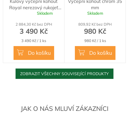
Kulový výčepní kohout
Výčepní kohout chrom 35
A
Royal nerezový rukojeť
mm
R
Skladem
Skladem
dřevěná
Průměrné
M
hodnocení
2 884,30 Kč bez DPH
809,92 Kč bez DPH
produktu
A
3 490 Kč
980 Kč
je
5,0
Měrná
Měrná
3 490 Kč / 1 ks
980 Kč / 1 ks
z
cena:
cena:
5
Do košíku
Do košíku
hvězdiček.
ZOBRAZIT VŠECHNY SOUVISEJÍCÍ PRODUKTY
JAK O NÁS MLUVÍ ZÁKAZNÍCI