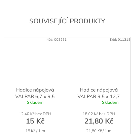
SOUVISEJÍCÍ PRODUKTY
Kód:
008281
Kód:
011318
Hadice nápojová
Hadice nápojová
VALPAR 6,7 x 9,5
VALPAR 9,5 x 12,7
Skladem
Skladem
Průměrné
hodnocení
12,40 Kč bez DPH
18,02 Kč bez DPH
produktu
15 Kč
21,80 Kč
je
5,0
Měrná
Měrná
15 Kč / 1 m
21,80 Kč / 1 m
z