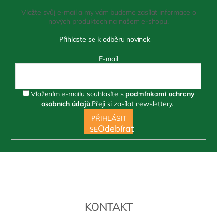
a
Vložte svůj e-mail a my vám budeme zasílat informace o
t
nových produktech na našem e-shopu.
í
E-mail
Vložením e-mailu souhlasíte s
podmínkami ochrany
osobních údajů
.
Přeji si zasílat newslettery.
PŘIHLÁSIT
SE
KONTAKT