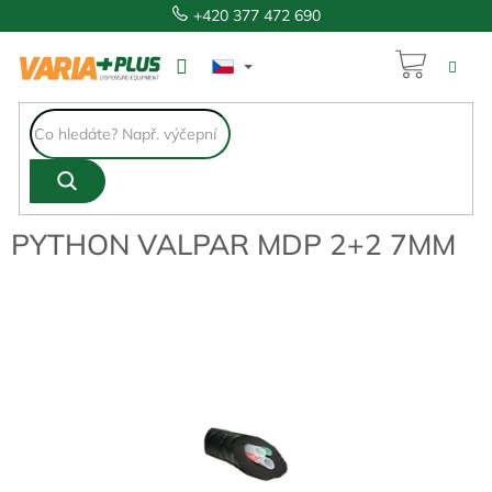
Přejít
+420 377 472 690
na
obsah
NÁKUP
283 Kč
KOŠÍK
PYTHON VALPAR MDP 2+2 7MM