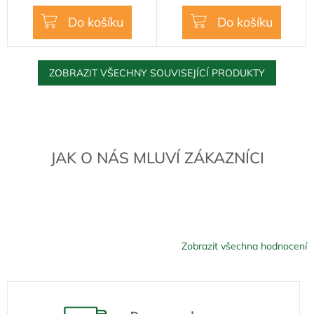
cena:
cena:
5
Do košíku
Do košíku
hvězdiček.
ZOBRAZIT VŠECHNY SOUVISEJÍCÍ PRODUKTY
JAK O NÁS MLUVÍ ZÁKAZNÍCI
Zobrazit všechna hodnocení