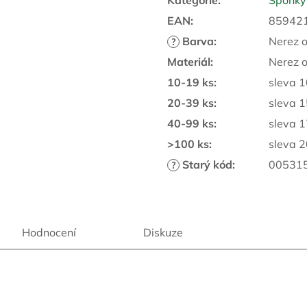
Kategorie
:
Sponky
EAN
:
85942
Barva
:
Nerez o
?
Materiál
:
Nerez o
10-19 ks
:
sleva 
20-39 ks
:
sleva 
40-99 ks
:
sleva 
>100 ks
:
sleva 
Starý kód
:
00531
?
Hodnocení
Diskuze