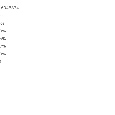
16046874
cel
cel
10%
15%
17%
20%
5