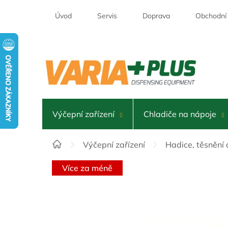
Přejít
na
Úvod
Servis
Doprava
Obchodní
obsah
Výčepní zařízení
Chladiče na nápoje
Domů
Výčepní zařízení
Hadice, těsnění 
Více za méně