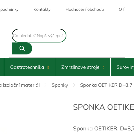
 podmínky
Kontakty
Hodnocení obchodu
O firmě
Skladem
Gastrotechnika
Zmrzlinové stroje
Surovin
a izolační materiál
Sponky
Sponka OETIKER D=8,7
SPONKA OETIKE
Sponka OETIKER, D=8,