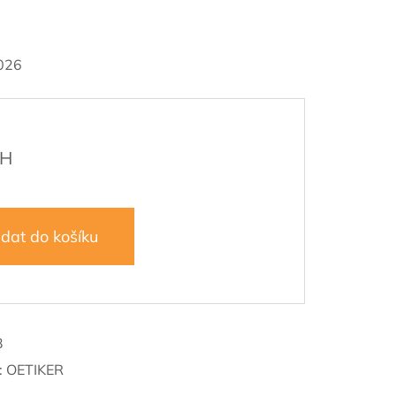
026
idat do košíku
3
:
OETIKER