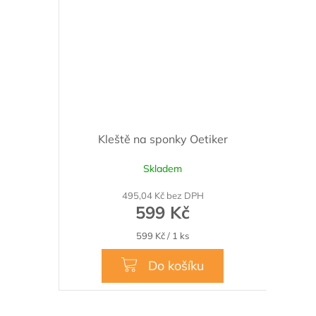
Kleště na sponky Oetiker
Skladem
495,04 Kč bez DPH
599 Kč
Měrná
599 Kč / 1 ks
cena:
Do košíku