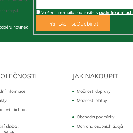
e o nových
Vložením e-mailu souhlasíte s
podmínkami ochr
PŘIHLÁSIT SE
POLEČNOSTI
JAK NAKOUPIT
dní informace
Možnosti dopravy
akty
Možnosti platby
ocení obchodu
Obchodní podmínky
ní doba:
Ochrana osobních údajů
 - Pátek