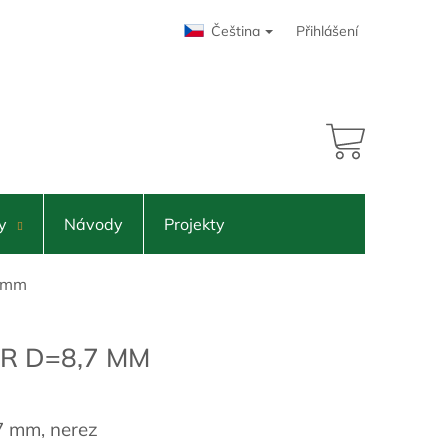
Čeština
Přihlášení
18,15 Kč
NÁKUPNÍ
KOŠÍK
y
Návody
Projekty
 mm
R D=8,7 MM
7 mm, nerez