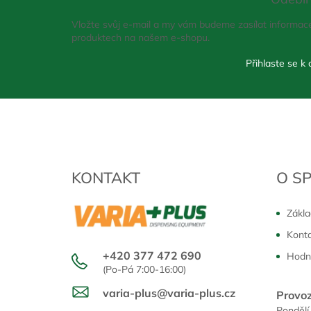
a
t
Vložte svůj e-mail a my vám budeme zasílat informac
í
produktech na našem e-shopu.
KONTAKT
O S
Zákla
Kont
+420 377 472 690
Hodn
(Po-Pá 7:00-16:00)
varia-plus@varia-plus.cz
Provoz
Pondělí