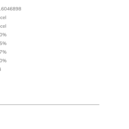
16046898
cel
cel
10%
15%
17%
20%
4