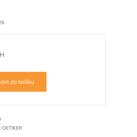
26
idat do košíku
5
:
OETIKER