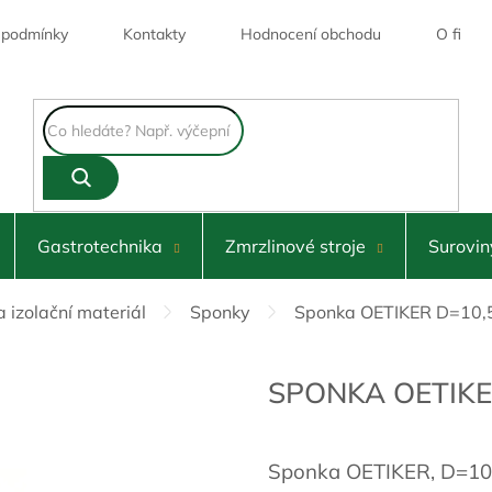
 podmínky
Kontakty
Hodnocení obchodu
O firmě
Skladem
Gastrotechnika
Zmrzlinové stroje
Surovin
a izolační materiál
Sponky
Sponka OETIKER D=10
SPONKA OETIKE
Sponka OETIKER, D=10