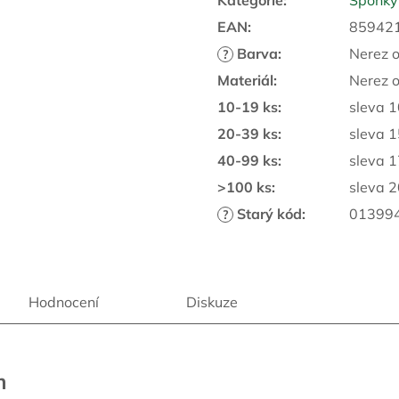
Kategorie
:
Sponky
EAN
:
85942
Barva
:
Nerez o
?
Materiál
:
Nerez o
10-19 ks
:
sleva 
20-39 ks
:
sleva 
40-99 ks
:
sleva 
>100 ks
:
sleva 
Starý kód
:
01399
?
Hodnocení
Diskuze
m