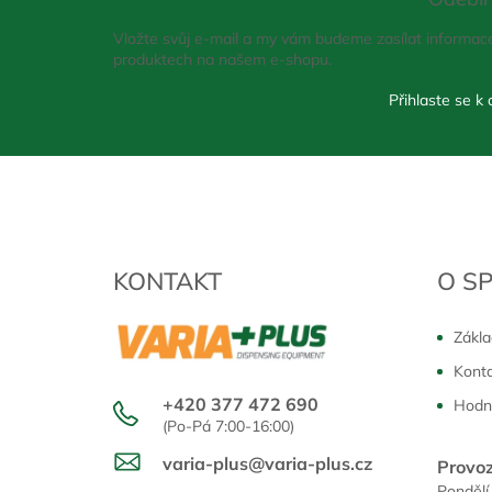
a
t
Vložte svůj e-mail a my vám budeme zasílat informac
í
produktech na našem e-shopu.
KONTAKT
O S
Zákla
Kont
+420 377 472 690
Hodn
(Po-Pá 7:00-16:00)
varia-plus@varia-plus.cz
Provoz
Pondělí