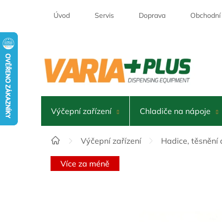
Přejít
na
Úvod
Servis
Doprava
Obchodní
obsah
Výčepní zařízení
Chladiče na nápoje
Domů
Výčepní zařízení
Hadice, těsnění 
Více za méně