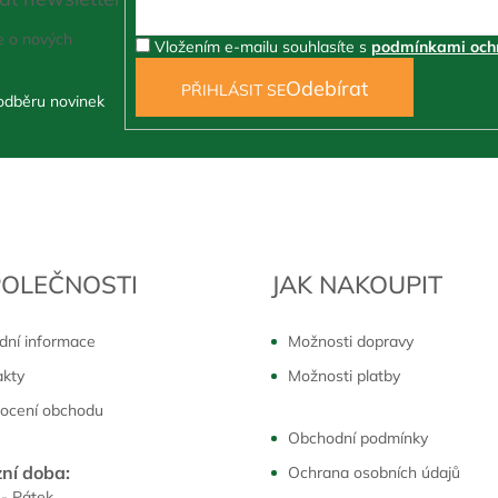
e o nových
Vložením e-mailu souhlasíte s
podmínkami ochr
PŘIHLÁSIT SE
POLEČNOSTI
JAK NAKOUPIT
dní informace
Možnosti dopravy
akty
Možnosti platby
ocení obchodu
Obchodní podmínky
ní doba:
Ochrana osobních údajů
 - Pátek