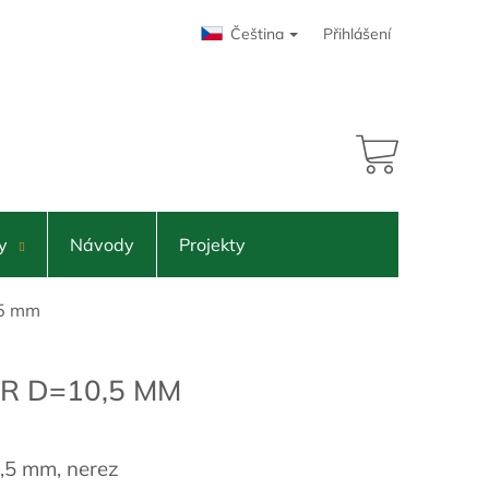
Čeština
Přihlášení
14,52 Kč
NÁKUPNÍ
KOŠÍK
y
Návody
Projekty
,5 mm
R D=10,5 MM
,5 mm, nerez