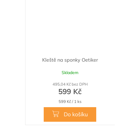
Kleště na sponky Oetiker
Skladem
495,04 Kč bez DPH
599 Kč
Měrná
599 Kč / 1 ks
cena:
Do košíku