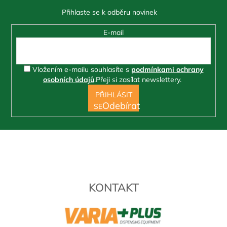
í
E-mail
Vložením e-mailu souhlasíte s
podmínkami ochrany
osobních údajů
.
Přeji si zasílat newslettery.
PŘIHLÁSIT
SE
KONTAKT