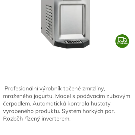
Z
ZDARMA
D
A
R
M
A
Profesionální výrobník točené zmrzliny,
mraženého jogurtu. Model s podávacím zubovým
čerpadlem. Automatická kontrola hustoty
vyrobeného produktu. Systém horkých par.
Rozběh řízený inverterem.