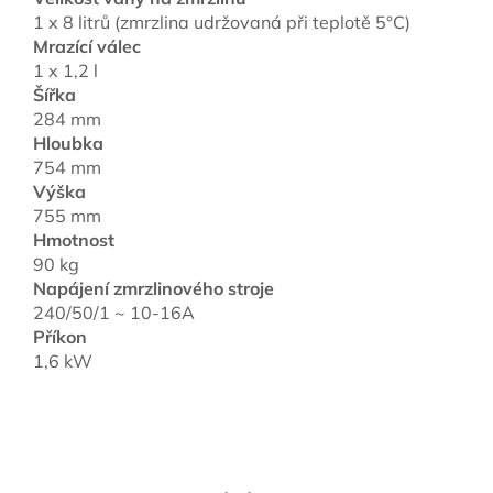
1 x 8 litrů (zmrzlina udržovaná při teplotě 5°C)
Mrazící válec
1 x 1,2 l
Šířka
284 mm
Hloubka
754 mm
Výška
755 mm
Hmotnost
90 kg
Napájení zmrzlinového stroje
240/50/1 ~ 10-16A
Příkon
1,6 kW