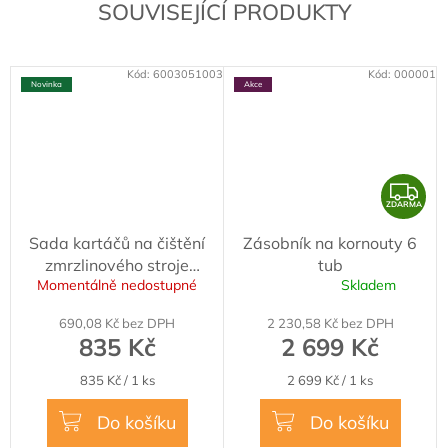
SOUVISEJÍCÍ PRODUKTY
Kód:
6003051003
Kód:
000001
Novinka
Akce
Z
ZDARMA
D
Sada kartáčů na čištění
Zásobník na kornouty 6
A
zmrzlinového stroje
tub
R
Momentálně nedostupné
Skladem
SPACEMAN
Průměrné
M
hodnocení
690,08 Kč bez DPH
2 230,58 Kč bez DPH
produktu
A
835 Kč
2 699 Kč
je
5,0
Měrná
Měrná
835 Kč / 1 ks
2 699 Kč / 1 ks
z
cena:
cena:
5
Do košíku
Do košíku
hvězdiček.