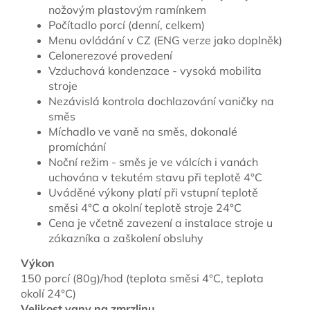
nožovým plastovým ramínkem
Počítadlo porcí (denní, celkem)
Menu ovládání v CZ (ENG verze jako doplněk)
Celonerezové provedení
Vzduchová kondenzace - vysoká mobilita
stroje
Nezávislá kontrola dochlazování vaničky na
směs
Míchadlo ve vaně na směs, dokonalé
promíchání
Noční režim - směs je ve válcích i vanách
uchována v tekutém stavu při teplotě 4°C
Uváděné výkony platí při vstupní teplotě
směsi 4°C a okolní teplotě stroje 24°C
Cena je včetně zavezení a instalace stroje u
zákazníka a zaškolení obsluhy
Výkon
150 porcí (80g)/hod (teplota směsi 4°C, teplota
okolí 24°C)
Velikost vany na zmrzlinu