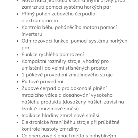
Nová řídící jednotka s ochrannými prvky proti
zamrznutí pomocí systému horkých par
Přímý pohon zubového čerpadla
elektromotorem
Kontrola běhu poháněcího motoru pomocí
inverteru
Odmrazovací funkce, pomocí systému horkých
par
Funkce rychlého domrazení
Kompaktní rozměry stroje, vhodný pro
umístění i do velmi stísněných prostor
1 pákové provedení zmrzlinového stroje
Pultové provedení
Zubové čerpadlo pro dokonalé plnění
mrazícího válce a dosahování vysokého
nášlehu produktu (dosažený nášleh závisí na
kvalitě zmrzlinové směsi)
Indikace hladiny zmrzlinové směsi
Elektronické řízení běhu stroje při průběžné
kontrole hustoty zmrzliny
Celonerezová šlehací metla s pohyblivým