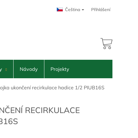
Čeština
Přihlášení
91 Kč
NÁKUPNÍ
KOŠÍK
y
Návody
Projekty
ojka ukončení recirkulace hadice 1/2 PIUB16S
NČENÍ RECIRKULACE
B16S