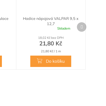
ulace
Hadice nápojová VALPAR 9,5 x
12,7
Další
Skladem
produkt
Průměrné
hodnocení
18,02 Kč bez DPH
produktu
21,80 Kč
je
5,0
Měrná
21,80 Kč / 1 m
z
cena:
5
hvězdiček.
Do košíku