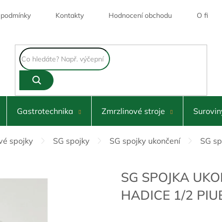
 podmínky
Kontakty
Hodnocení obchodu
O firmě
Skladem
Gastrotechnika
Zmrzlinové stroje
Surovin
vé spojky
SG spojky
SG spojky ukončení
SG sp
SG SPOJKA UKO
HADICE 1/2 PIU