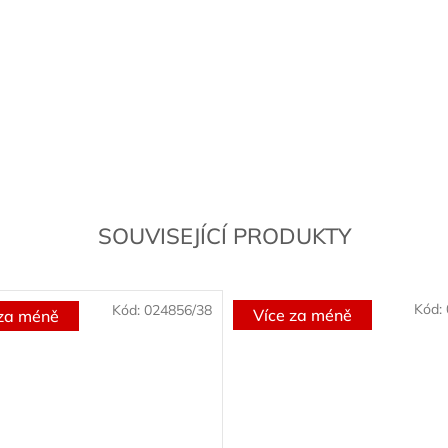
SOUVISEJÍCÍ PRODUKTY
Kód:
Kód:
024856/38
Více za méně
 za méně