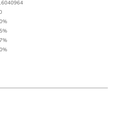
16040964
0
10%
15%
17%
20%