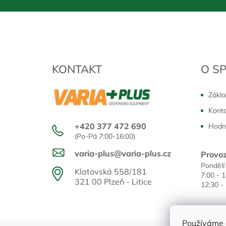
KONTAKT
O S
Zákla
Kont
+420 377 472 690
Hodn
(Po-Pá 7:00-16:00)
varia-plus@varia-plus.cz
Provoz
Pondělí
Klatovská 558/181
7:00 - 
321 00 Plzeň - Litice
12:30 -
Používáme 