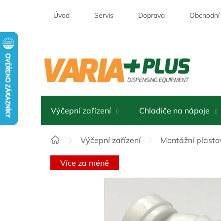
Přejít
na
Úvod
Servis
Doprava
Obchodní
obsah
Výčepní zařízení
Chladiče na nápoje
Domů
Výčepní zařízení
Montážní plasto
Více za méně