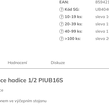
EAN
:
85942
Kód SG
:
UB404
?
10-19 ks
:
sleva 
?
20-39 ks
:
sleva 
?
40-99 ks
:
sleva 
?
>100 ks
:
sleva 
?
Hodnocení
Diskuze
ace hadice 1/2 PIUB16S
ce
onem ve výčepním stojanu