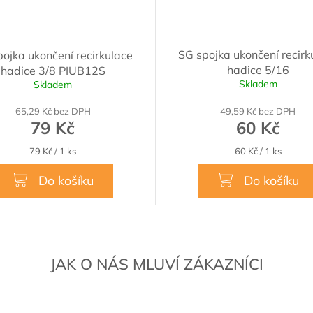
SG spojka ukončení recirk
ojka ukončení recirkulace
hadice 5/16
hadice 3/8 PIUB12S
Skladem
Skladem
65,29 Kč bez DPH
49,59 Kč bez DPH
79 Kč
60 Kč
Měrná
Měrná
79 Kč / 1 ks
60 Kč / 1 ks
cena:
cena:
Do košíku
Do košíku
JAK O NÁS MLUVÍ ZÁKAZNÍCI