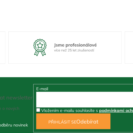
E-mail
at newsletter
e o nových
Vložením e-mailu souhlasíte s
podmínkami ochr
PŘIHLÁSIT SE