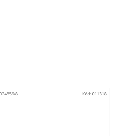
024856/8
Kód:
011318