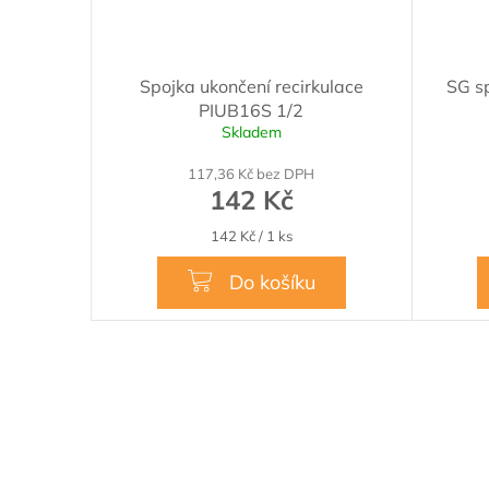
Spojka ukončení recirkulace
SG sp
PIUB16S 1/2
Skladem
117,36 Kč bez DPH
142 Kč
Měrná
142 Kč / 1 ks
cena:
Do košíku