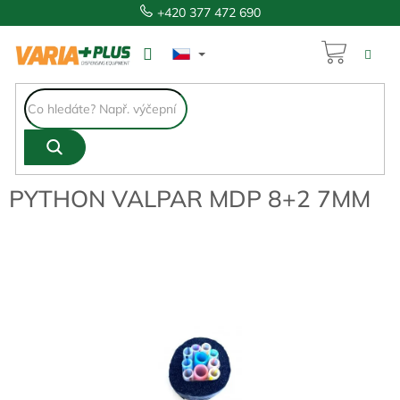
Přejít
+420 377 472 690
na
obsah
NÁKUP
421 Kč
KOŠÍK
PYTHON VALPAR MDP 8+2 7MM