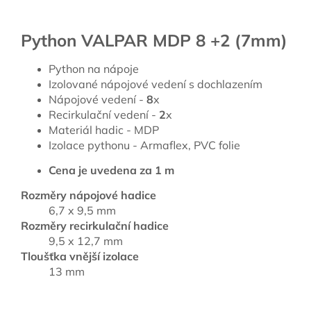
Python VALPAR MDP 8 +2 (7mm)
Python na nápoje
Izolované nápojové vedení s dochlazením
Nápojové vedení -
8
x
Recirkulační vedení -
2
x
Materiál hadic - MDP
Izolace pythonu - Armaflex, PVC folie
Cena je uvedena za 1 m
Rozměry nápojové hadice
6,7 x 9,5 mm
Rozměry recirkulační hadice
9,5 x 12,7 mm
Tloušťka vnější izolace
13 mm