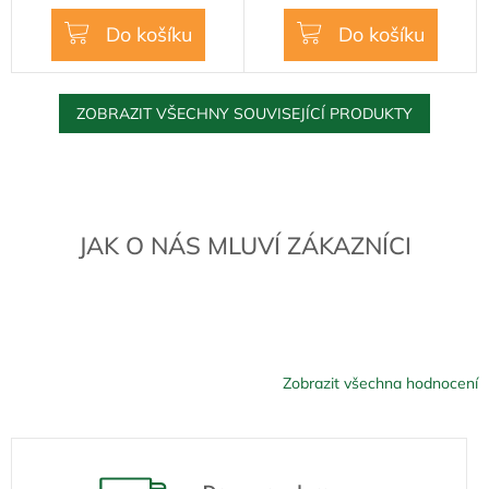
cena:
cena:
5
Do košíku
Do košíku
hvězdiček.
ZOBRAZIT VŠECHNY SOUVISEJÍCÍ PRODUKTY
JAK O NÁS MLUVÍ ZÁKAZNÍCI
Zobrazit všechna hodnocení