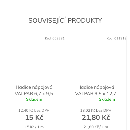
SOUVISEJÍCÍ PRODUKTY
Kód:
008281
Kód:
011318
Hadice nápojová
Hadice nápojová
VALPAR 6,7 x 9,5
VALPAR 9,5 x 12,7
Skladem
Skladem
Průměrné
hodnocení
12,40 Kč bez DPH
18,02 Kč bez DPH
produktu
15 Kč
21,80 Kč
je
5,0
Měrná
Měrná
15 Kč / 1 m
21,80 Kč / 1 m
z