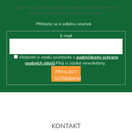
a
Vložte svůj e-mail a my vám budeme zasílat informace o
t
nových produktech na našem e-shopu.
í
E-mail
Vložením e-mailu souhlasíte s
podmínkami ochrany
osobních údajů
.
Přeji si zasílat newslettery.
PŘIHLÁSIT
SE
KONTAKT