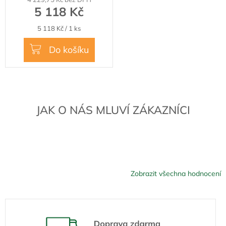
5 118 Kč
Měrná
5 118 Kč / 1 ks
cena:
Do košíku
JAK O NÁS MLUVÍ ZÁKAZNÍCI
Zobrazit všechna hodnocení