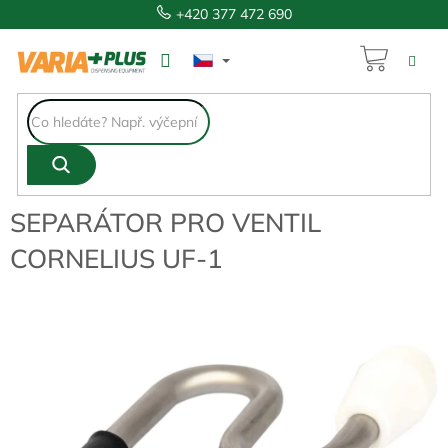
Přejít
+420 377 472 690
na
obsah
NÁKUP
497 Kč
KOŠÍK
SEPARÁTOR PRO VENTIL
CORNELIUS UF-1