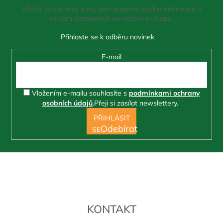
a
Vložte svůj e-mail a my vám budeme zasílat informace o
t
nových produktech na našem e-shopu.
í
E-mail
Vložením e-mailu souhlasíte s
podmínkami ochrany
osobních údajů
.
Přeji si zasílat newslettery.
PŘIHLÁSIT
SE
KONTAKT