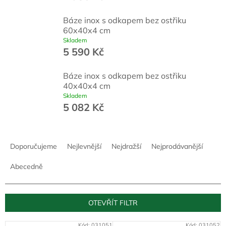
Báze inox s odkapem bez ostřiku
60x40x4 cm
Skladem
5 590 Kč
Báze inox s odkapem bez ostřiku
40x40x4 cm
Skladem
5 082 Kč
Ř
a
Doporučujeme
Nejlevnější
Nejdražší
Nejprodávanější
z
e
Abecedně
n
í
p
OTEVŘÍT FILTR
r
o
Kód:
031051
Kód:
031052