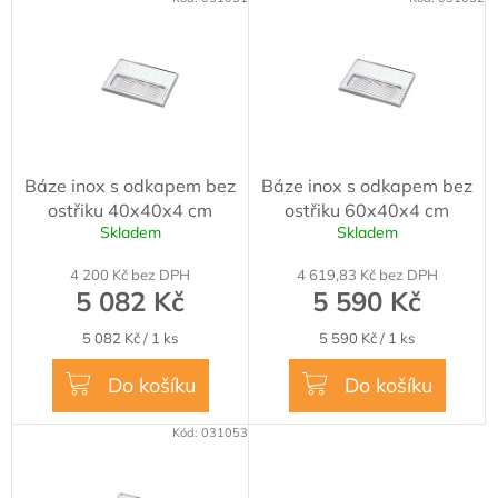
V
d
ý
u
p
k
i
t
s
ů
p
r
o
Báze inox s odkapem bez
Báze inox s odkapem bez
d
ostřiku 40x40x4 cm
ostřiku 60x40x4 cm
u
Skladem
Skladem
k
t
4 200 Kč bez DPH
4 619,83 Kč bez DPH
ů
5 082 Kč
5 590 Kč
Měrná
Měrná
5 082 Kč / 1 ks
5 590 Kč / 1 ks
cena:
cena:
Do košíku
Do košíku
Kód:
031053