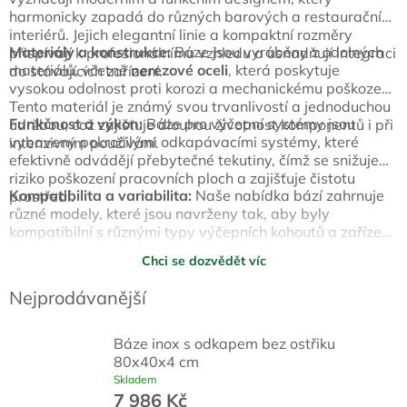
harmonicky zapadá do různých barových a restauračních
interiérů. Jejich elegantní linie a kompaktní rozměry
Materiály a konstrukce:
Báze jsou vyráběny z odolných
přispívají k profesionálnímu vzhledu a usnadňují integraci
materiálů, včetně
nerezové oceli
, která poskytuje
do stávajících zařízení.
vysokou odolnost proti korozi a mechanickému poškození.
Tento materiál je známý svou trvanlivostí a jednoduchou
Funkčnost a výkon:
Báze pro výčepní systémy jsou
údržbou, což zajišťuje dlouhou životnost komponentů i při
vybaveny pokročilými odkapávacími systémy, které
intenzivním používání.
efektivně odvádějí přebytečné tekutiny, čímž se snižuje
riziko poškození pracovních ploch a zajišťuje čistotu
Kompatibilita a variabilita:
Naše nabídka bází zahrnuje
prostředí.
různé modely, které jsou navrženy tak, aby byly
kompatibilní s různými typy výčepních kohoutů a zařízení.
Modely jsou vhodné pro 1 až 4 výčepní stojany.
Chci se dozvědět víc
Nejprodávanější
Báze inox s odkapem bez ostřiku
80x40x4 cm
Skladem
7 986 Kč