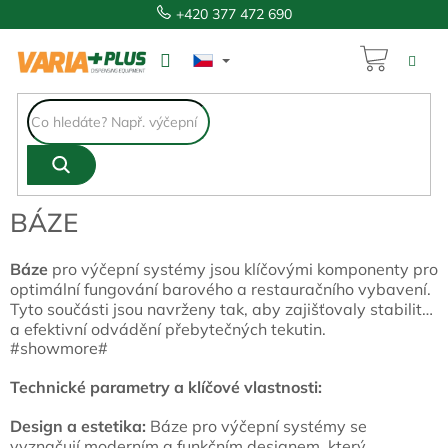
Přejít
+420 377 472 690
na
obsah
NÁKUP
KOŠÍK
BÁZE
Báze
pro výčepní systémy jsou klíčovými komponenty pro
optimální fungování barového a restauračního vybavení.
Tyto součásti jsou navrženy tak, aby zajišťovaly stabilitu
a efektivní odvádění přebytečných tekutin.
#showmore#
Technické parametry a klíčové vlastnosti:
Design a estetika:
Báze pro výčepní systémy se
vyznačují moderním a funkčním designem, který