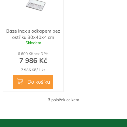
Báze inox s odkapem bez
ostřiku 80x40x4 cm
Skladem
6 600 Kč bez DPH
7 986 Kč
Měrná
7 986 Kč / 1 ks
cena:
Do košíku
3
položek celkem
O
v
l
á
Z
d