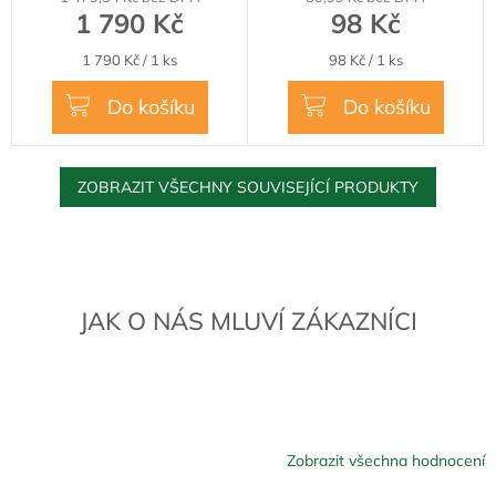
1 790 Kč
98 Kč
Měrná
Měrná
1 790 Kč / 1 ks
98 Kč / 1 ks
cena:
cena:
Do košíku
Do košíku
ZOBRAZIT VŠECHNY SOUVISEJÍCÍ PRODUKTY
JAK O NÁS MLUVÍ ZÁKAZNÍCI
Zobrazit všechna hodnocení