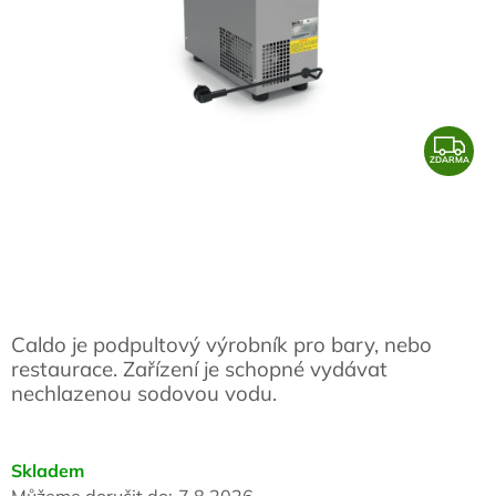
Z
ZDARMA
D
A
R
M
A
Caldo je podpultový výrobník pro bary, nebo
restaurace. Zařízení je schopné vydávat
nechlazenou sodovou vodu.
Skladem
Můžeme doručit do:
7.8.2026