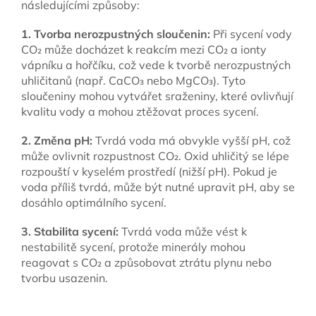
následujícími způsoby:
1. Tvorba nerozpustných sloučenin:
Při sycení vody
CO₂ může docházet k reakcím mezi CO₂ a ionty
vápníku a hořčíku, což vede k tvorbě nerozpustných
uhličitanů (např. CaCO₃ nebo MgCO₃). Tyto
sloučeniny mohou vytvářet sraženiny, které ovlivňují
kvalitu vody a mohou ztěžovat proces sycení.
2. Změna pH:
Tvrdá voda má obvykle vyšší pH, což
může ovlivnit rozpustnost CO₂. Oxid uhličitý se lépe
rozpouští v kyselém prostředí (nižší pH). Pokud je
voda příliš tvrdá, může být nutné upravit pH, aby se
dosáhlo optimálního sycení.
3. Stabilita sycení:
Tvrdá voda může vést k
nestabilitě sycení, protože minerály mohou
reagovat s CO₂ a způsobovat ztrátu plynu nebo
tvorbu usazenin.