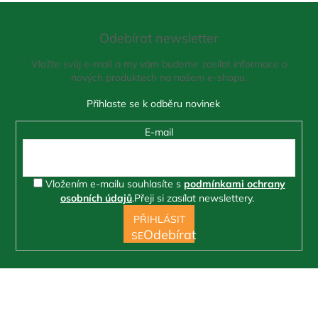
Z
á
Odebírat newsletter
p
a
Vložte svůj e-mail a my vám budeme zasílat informace o
t
nových produktech na našem e-shopu.
í
E-mail
Vložením e-mailu souhlasíte s
podmínkami ochrany
osobních údajů
.
Přeji si zasílat newslettery.
PŘIHLÁSIT
SE