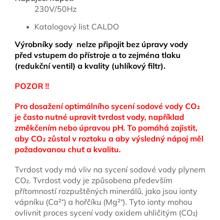
230V/50Hz
Katalogový list CALDO
Výrobníky sody nelze připojit bez úpravy vody
před vstupem do přístroje a to zejména tlaku
(redukční ventil) a kvality (uhlíkový filtr).
POZOR !!
Pro dosažení optimálního sycení sodové vody CO₂
je často nutné upravit tvrdost vody, například
změkčením nebo úpravou pH. To pomáhá zajistit,
aby CO₂ zůstal v roztoku a aby výsledný nápoj měl
požadovanou chuť a kvalitu.
Tvrdost vody má vliv na sycení sodové vody plynem
CO₂. Tvrdost vody je způsobena především
přítomností rozpuštěných minerálů, jako jsou ionty
vápníku (Ca²⁺) a hořčíku (Mg²⁺). Tyto ionty mohou
ovlivnit proces sycení vody oxidem uhličitým (CO₂)