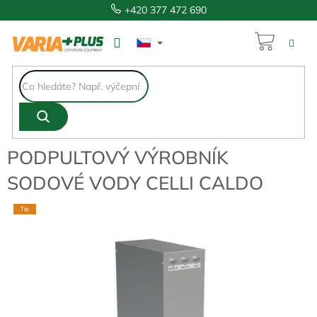
Přejít
+420 377 472 690
na
obsah
NÁKUP
23 400 Kč
KOŠÍK
PODPULTOVÝ VÝROBNÍK
SODOVÉ VODY CELLI CALDO
Tip