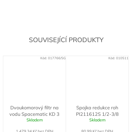
SOUVISEJÍCÍ PRODUKTY
Kód:
017766/SG
Kód:
010511
Dvoukomorový filtr na
Spojka redukce roh
vodu Spacematic KD 3
PI211612S 1/2-3/8
Skladem
Skladem
1 479,34 Kč bez DPH
80,99 Kč bez DPH