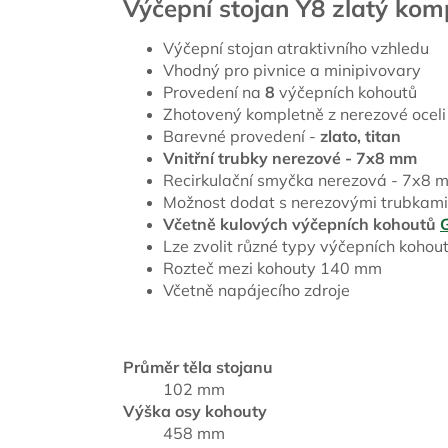
Výčepní stojan Y8 zlatý kom
Výčepní stojan atraktivního vzhledu
Vhodný pro pivnice a minipivovary
Provedení na
8
výčepních kohoutů
Zhotovený kompletně z nerezové oceli
Barevné provedení -
zlato, titan
Vnitřní trubky nerezové - 7x8 mm
Recirkulační smyčka nerezová - 7x8 
Možnost dodat s nerezovými trubkami
Včetně kulových výčepních kohoutů
Lze zvolit různé typy výčepních kohoutů
Rozteč mezi kohouty 140 mm
Včetně napájecího zdroje
Průměr těla stojanu
102 mm
Výška osy kohouty
458 mm