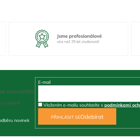
E-mail
at newsletter
e o nových
Vložením e-mailu souhlasíte s
podmínkami ochr
PŘIHLÁSIT SE