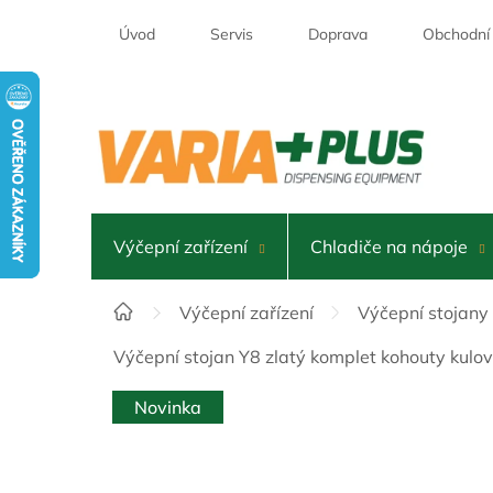
Přejít
na
Úvod
Servis
Doprava
Obchodní
obsah
Výčepní zařízení
Chladiče na nápoje
Domů
Výčepní zařízení
Výčepní stojany
Výčepní stojan Y8 zlatý komplet kohouty kulo
Novinka