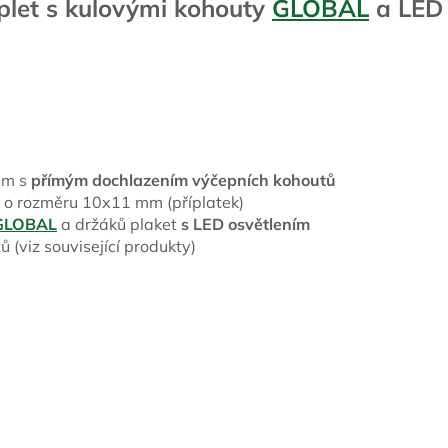
plet s kulovými kohouty
GLOBAL
a LED
mm s
přímým dochlazením výčepních kohoutů
 o rozměru 10x11 mm (příplatek)
GLOBAL
a držáků plaket
s LED osvětlením
 (viz související produkty)