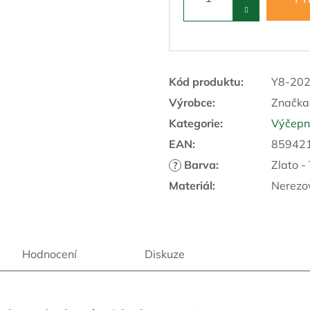
Kód produktu:
Y8-20
Výrobce:
Značka
Kategorie
:
Výčepní
EAN
:
85942
Barva
:
Zlato -
?
Materiál
:
Nerezo
Hodnocení
Diskuze