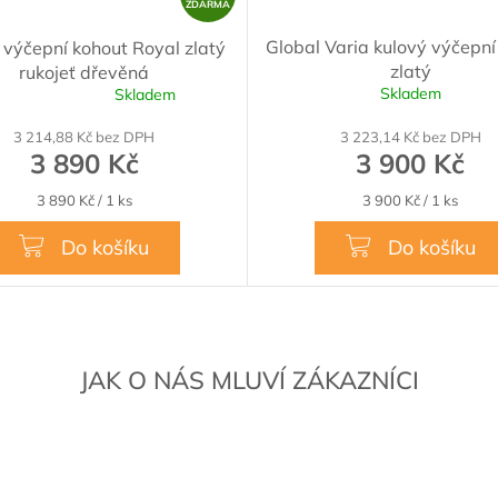
D
ZDARMA
A
Global Varia kulový výčepní
 výčepní kohout Royal zlatý
R
zlatý
rukojeť dřevěná
M
Skladem
Skladem
é
A
í
3 214,88 Kč bez DPH
3 223,14 Kč bez DPH
3 890 Kč
3 900 Kč
Měrná
Měrná
3 890 Kč / 1 ks
3 900 Kč / 1 ks
cena:
cena:
Do košíku
Do košíku
.
JAK O NÁS MLUVÍ ZÁKAZNÍCI