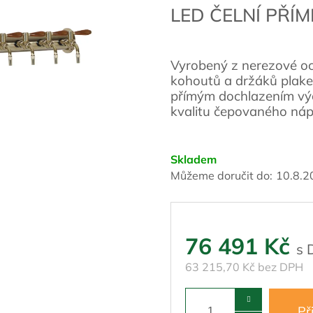
LED ČELNÍ PŘÍ
Vyrobený z nerezové oce
kohoutů a držáků plaket
přímým dochlazením výč
kvalitu čepovaného náp
Skladem
Můžeme doručit do:
10.8.2
76 491 Kč
63 215,70 Kč bez DPH
Př