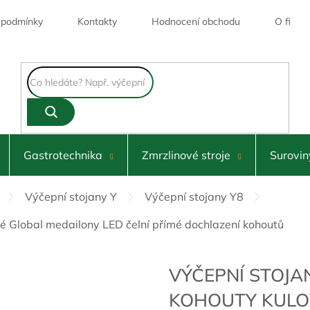
 podmínky
Kontakty
Hodnocení obchodu
O firmě
Skl
Gastrotechnika
Zmrzlinové stroje
Surovin
Výčepní stojany Y
Výčepní stojany Y8
vé Global medailony LED čelní přímé dochlazení kohoutů
VÝČEPNÍ STOJA
KOHOUTY KULO