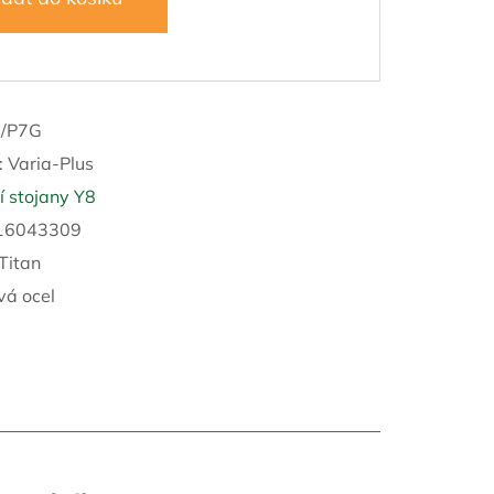
2/P7G
:
Varia-Plus
 stojany Y8
16043309
 Titan
vá ocel