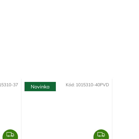
15310-37
Kód:
1015310-40PVD
Novinka
Z
Z