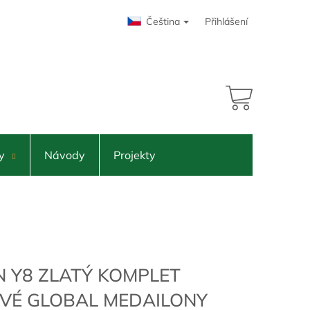
Čeština
Přihlášení
76 491 Kč
adem
NÁKUPNÍ
KOŠÍK
y
Návody
Projekty
N Y8 ZLATÝ KOMPLET
VÉ GLOBAL MEDAILONY