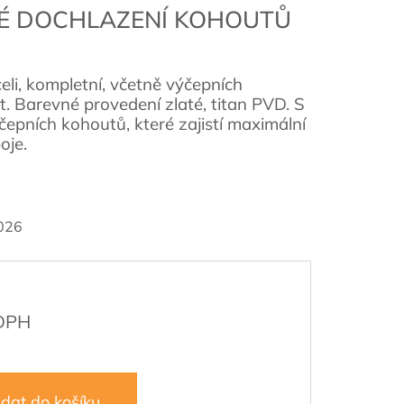
MÉ DOCHLAZENÍ KOHOUTŮ
li, kompletní, včetně výčepních
. Barevné provedení zlaté, titan PVD. S
epních kohoutů, které zajistí maximální
oje.
026
idat do košíku