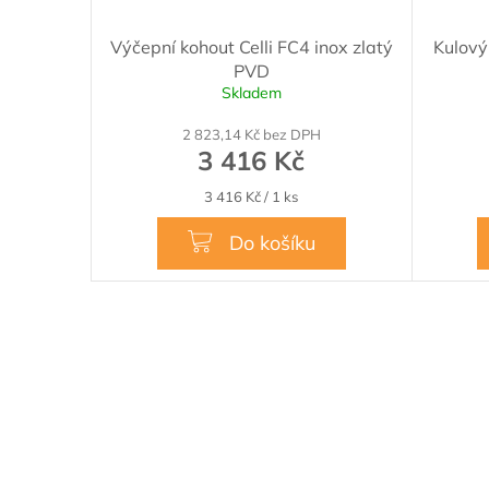
Výčepní kohout Celli FC4 inox zlatý
Kulový
PVD
Skladem
Průměrn
hodnocen
2 823,14 Kč bez DPH
produktu
3 416 Kč
je
5,0
Měrná
3 416 Kč / 1 ks
z
cena:
5
Do košíku
hvězdiček