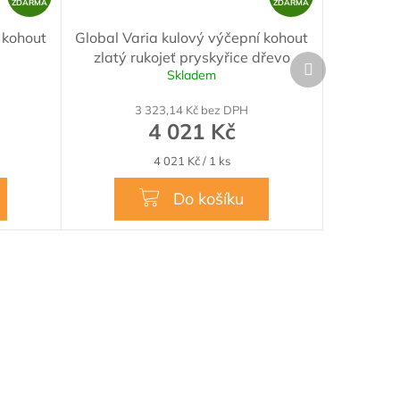
D
D
ZDARMA
ZDARMA
A
A
 kohout
Global Varia kulový výčepní kohout
R
R
zlatý rukojeť pryskyřice dřevo
Další
M
M
Skladem
produkt
A
A
3 323,14 Kč bez DPH
4 021 Kč
Měrná
4 021 Kč / 1 ks
cena:
Do košíku