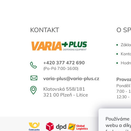
KONTAKT
O S
Zákla
Kont
+420 377 472 690
Hodn
(Po-Pá 7:00-16:00)
varia-plus@varia-plus.cz
Provoz
Pondělí
Klatovská 558/181
7:00 - 
321 00 Plzeň - Litice
12:30 -
Používáme 
webu a díky