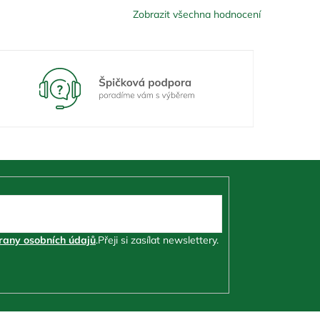
Zobrazit všechna hodnocení
any osobních údajů
.
Přeji si zasílat newslettery.