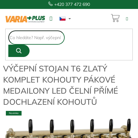
Přejít
+420 377 472 690
na
obsah
NÁKUP
38 095 Kč
KOŠÍK
VÝČEPNÍ STOJAN T6 ZLATÝ
KOMPLET KOHOUTY PÁKOVÉ
MEDAILONY LED ČELNÍ PŘÍMÉ
DOCHLAZENÍ KOHOUTŮ
Novinka