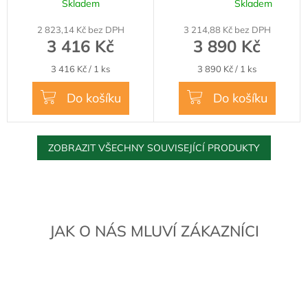
Skladem
Skladem
dřevěná
Průměrné
M
hodnocení
2 823,14 Kč bez DPH
3 214,88 Kč bez DPH
produktu
A
3 416 Kč
3 890 Kč
je
5,0
Měrná
Měrná
3 416 Kč / 1 ks
3 890 Kč / 1 ks
z
cena:
cena:
5
Do košíku
Do košíku
hvězdiček.
ZOBRAZIT VŠECHNY SOUVISEJÍCÍ PRODUKTY
JAK O NÁS MLUVÍ ZÁKAZNÍCI