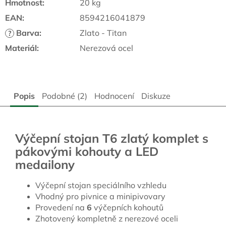
Hmotnost
:
20 kg
EAN
:
8594216041879
Barva
:
Zlato - Titan
?
Materiál
:
Nerezová ocel
Popis
Podobné (2)
Hodnocení
Diskuze
Výčepní stojan T6 zlatý komplet s
pákovými kohouty a LED
medailony
Výčepní stojan speciálního vzhledu
Vhodný pro pivnice a minipivovary
Provedení na
6
výčepních kohoutů
Zhotovený kompletně z nerezové oceli