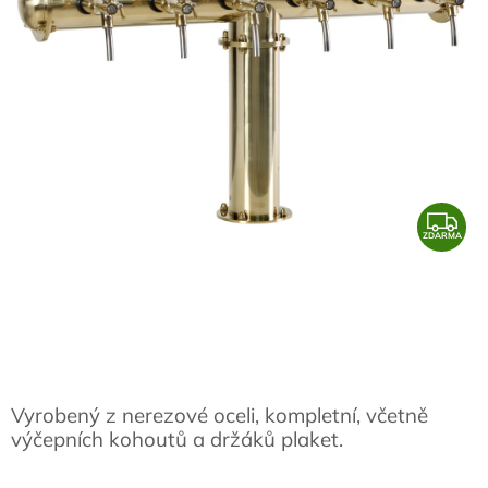
Z
ZDARMA
D
A
R
M
A
Vyrobený z nerezové oceli, kompletní, včetně
výčepních kohoutů a držáků plaket.