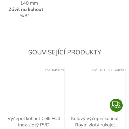
140 mm
Závit na kohout
5/8"
SOUVISEJÍCÍ PRODUKTY
Kód:
045829
Kód:
1015308-40PVD
Z
ZDARMA
D
Výčepní kohout Celli FC4
Kulový výčepní kohout
A
inox zlatý PVD
Royal zlatý rukojeť
R