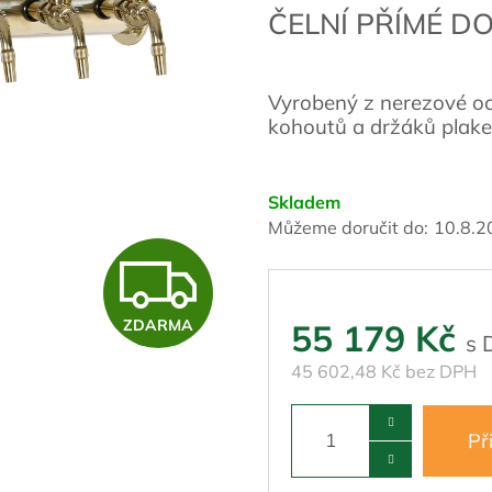
ČELNÍ PŘÍMÉ 
Vyrobený z nerezové oce
kohoutů a držáků plake
Skladem
Můžeme doručit do:
10.8.2
Z
ZDARMA
55 179 Kč
D
45 602,48 Kč bez DPH
A
Př