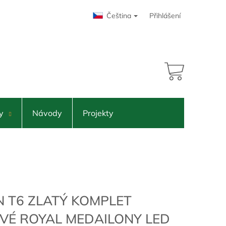
Čeština
Přihlášení
55 179 Kč
adem
NÁKUPNÍ
KOŠÍK
y
Návody
Projekty
N T6 ZLATÝ KOMPLET
VÉ ROYAL MEDAILONY LED