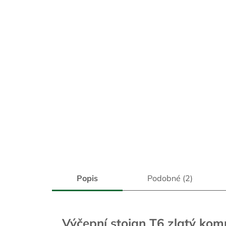
Popis
Podobné (2)
Výčepní stojan T6 zlatý ko