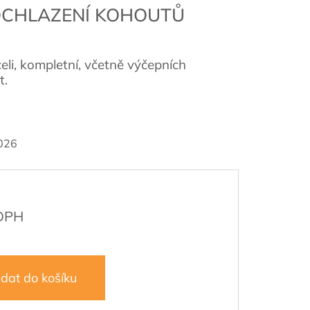
DOCHLAZENÍ KOHOUTŮ
li, kompletní, včetně výčepních
t.
026
idat do košíku