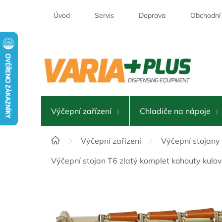
Přejít
na
Úvod
Servis
Doprava
Obchodní
obsah
Výčepní zařízení
Chladiče na nápoje
Domů
Výčepní zařízení
Výčepní stojany
Výčepní stojan T6 zlatý komplet kohouty kulo