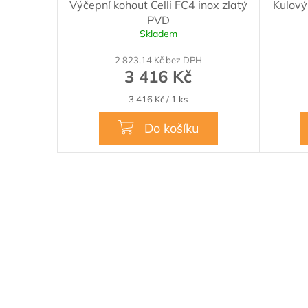
Výčepní kohout Celli FC4 inox zlatý
Kulový
PVD
Skladem
Průměrn
hodnocen
2 823,14 Kč bez DPH
produktu
3 416 Kč
je
5,0
Měrná
3 416 Kč / 1 ks
z
cena:
5
Do košíku
hvězdiček