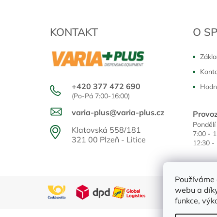
KONTAKT
O S
Zákla
Kont
+420 377 472 690
Hodn
(Po-Pá 7:00-16:00)
varia-plus@varia-plus.cz
Provoz
Pondělí
Klatovská 558/181
7:00 - 
321 00 Plzeň - Litice
12:30 -
Používáme 
webu a díky
funkce, výk