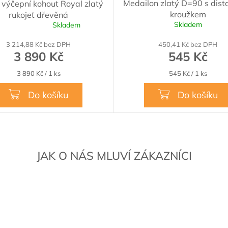
Medailon zlatý D=90 s dis
 výčepní kohout Royal zlatý
R
kroužkem
rukojeť dřevěná
M
Skladem
Skladem
é
A
í
3 214,88 Kč bez DPH
450,41 Kč bez DPH
3 890 Kč
545 Kč
Měrná
Měrná
3 890 Kč / 1 ks
545 Kč / 1 ks
cena:
cena:
Do košíku
Do košíku
.
JAK O NÁS MLUVÍ ZÁKAZNÍCI