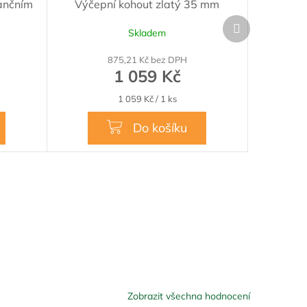
tančním
Výčepní kohout zlatý 35 mm
Další
Skladem
produkt
875,21 Kč bez DPH
1 059 Kč
Měrná
1 059 Kč / 1 ks
cena:
Do košíku
Zobrazit všechna hodnocení