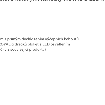
mm s
přímým dochlazením výčepních kohoutů
 ROYAL
a držáků plaket
s LED osvětlením
 (viz související produkty)