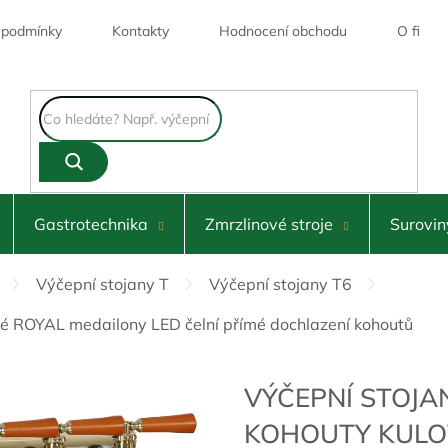
 podmínky
Kontakty
Hodnocení obchodu
O firmě
Skl
Gastrotechnika
Zmrzlinové stroje
Surovin
Výčepní stojany T
Výčepní stojany T6
vé ROYAL medailony LED čelní přímé dochlazení kohoutů
VÝČEPNÍ STOJA
KOHOUTY KULO