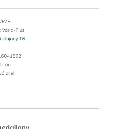
/P7R
:
Varia-Plus
 stojany T6
16041862
 Titan
vá ocel
medailony