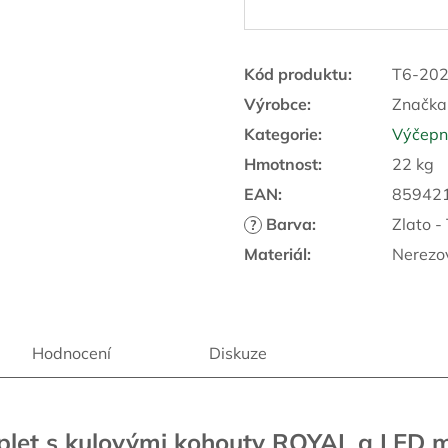
R
M
Kód produktu:
T6-202
Výrobce:
Značka
Kategorie
:
Výčepní
A
Hmotnost
:
22 kg
EAN
:
85942
Barva
:
Zlato -
?
Materiál
:
Nerezo
Hodnocení
Diskuze
mplet s kulovými kohouty ROYAL a LED 