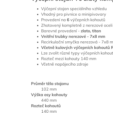
Výčepní stojan speciálního vzhledu
Vhodný pro pivnice a minipivovary
Provedení na
6
výčepních kohoutů
Zhotovený kompletně z nerezové oceli
Barevné provedení -
zlato, titan
Vnitřní trubky nerezové - 7x8 mm
Recirkulační smyčka nerezová - 7x8 
Včetně kulových výčepních kohoutů
Lze zvolit různé typy výčepních kohoutů
Rozteč mezi kohouty 140 mm
Včetně napájecího zdroje
Průměr těla stojanu
102 mm
Výška osy kohouty
440 mm
Rozteč kohoutů
140 mm