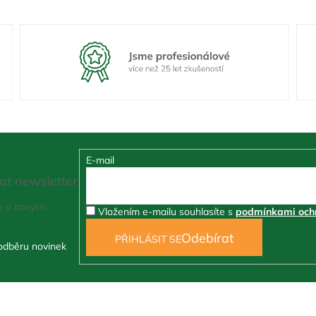
E-mail
at newsletter
e o nových
Vložením e-mailu souhlasíte s
podmínkami ochr
PŘIHLÁSIT SE