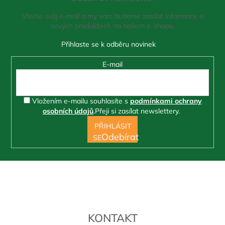
a
Vložte svůj e-mail a my vám budeme zasílat informace o
t
nových produktech na našem e-shopu.
í
E-mail
Vložením e-mailu souhlasíte s
podmínkami ochrany
osobních údajů
.
Přeji si zasílat newslettery.
PŘIHLÁSIT
SE
KONTAKT