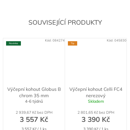
SOUVISEJÍCÍ PRODUKTY
Kód:
084274
Kód:
045830
Novinka
Tip
Výčepní kohout Globus B
Výčepní kohout Celli FC4
chrom 35 mm
nerezový
4-6 týdnů
Skladem
2 939,67 Kč bez DPH
2 801,65 Kč bez DPH
3 557 Kč
3 390 Kč
Měrná
Měrná
3 557 Kč / 1 ks
3 390 Kč / 1 ks