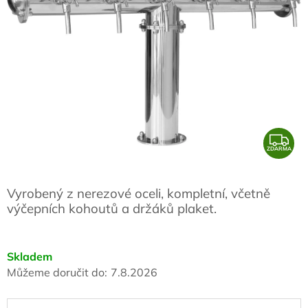
Z
ZDARMA
D
A
Vyrobený z nerezové oceli, kompletní, včetně
R
výčepních kohoutů a držáků plaket.
M
A
Skladem
Můžeme doručit do:
7.8.2026