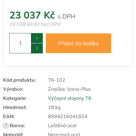
23 037 Kč
19 038,84 Kč bez DPH
Přidat do košíku
Kód produktu:
T6-102
Výrobce:
Značka:
Varia-Plus
Kategorie
:
Výčepní stojany T6
Hmotnost
:
18 kg
EAN
:
8594216041824
Barva
:
Leštěná ocel
?
Materiál
:
Nerezová ocel