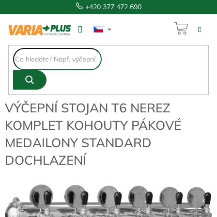
Přejít
+420 377 472 690
na
obsah
NÁKUP
23 037 Kč
KOŠÍK
VÝČEPNÍ STOJAN T6 NEREZ
KOMPLET KOHOUTY PÁKOVÉ
MEDAILONY STANDARD
DOCHLAZENÍ