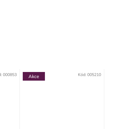
d:
000853
Kód:
005210
Akce