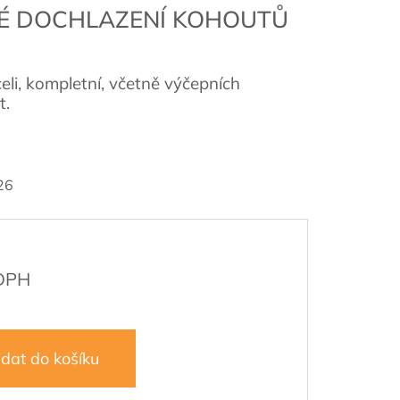
MÉ DOCHLAZENÍ KOHOUTŮ
li, kompletní, včetně výčepních
t.
26
idat do košíku