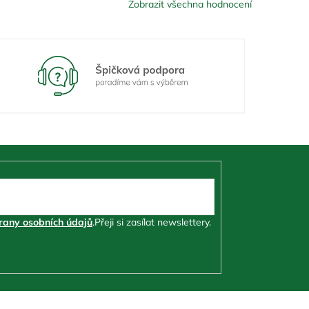
Zobrazit všechna hodnocení
any osobních údajů
.
Přeji si zasílat newslettery.