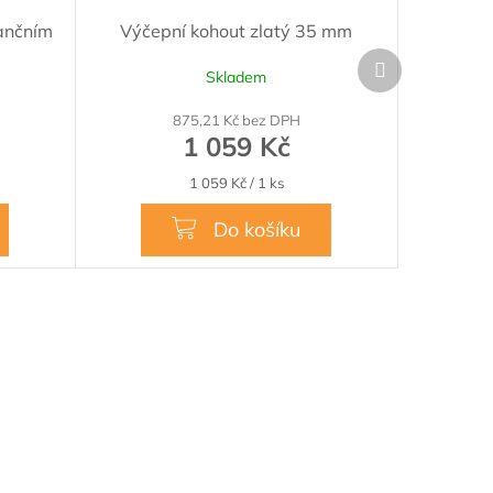
tančním
Výčepní kohout zlatý 35 mm
Další
Skladem
produkt
875,21 Kč bez DPH
1 059 Kč
Měrná
1 059 Kč / 1 ks
cena:
Do košíku