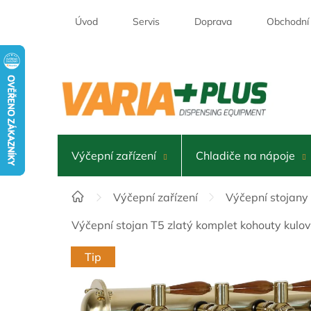
Přejít
na
Úvod
Servis
Doprava
Obchodní
obsah
Výčepní zařízení
Chladiče na nápoje
Domů
Výčepní zařízení
Výčepní stojany
Výčepní stojan T5 zlatý komplet kohouty kul
Tip