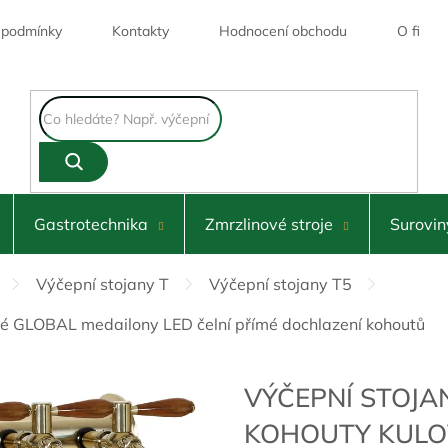
 podmínky
Kontakty
Hodnocení obchodu
O firmě
Skl
Gastrotechnika
Zmrzlinové stroje
Surovin
Výčepní stojany T
Výčepní stojany T5
ové GLOBAL medailony LED čelní přímé dochlazení kohoutů
VÝČEPNÍ STOJA
KOHOUTY KULO