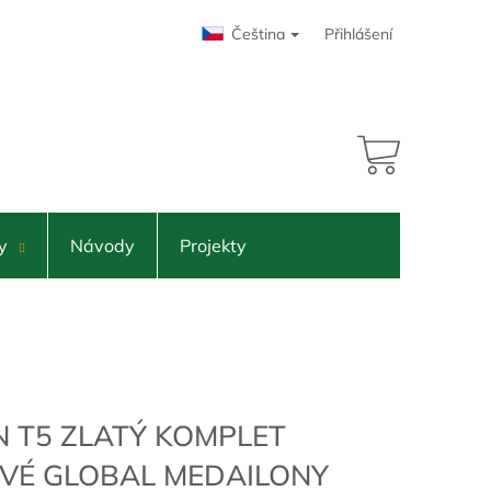
Čeština
Přihlášení
48 895 Kč
adem
NÁKUPNÍ
KOŠÍK
y
Návody
Projekty
N T5 ZLATÝ KOMPLET
VÉ GLOBAL MEDAILONY