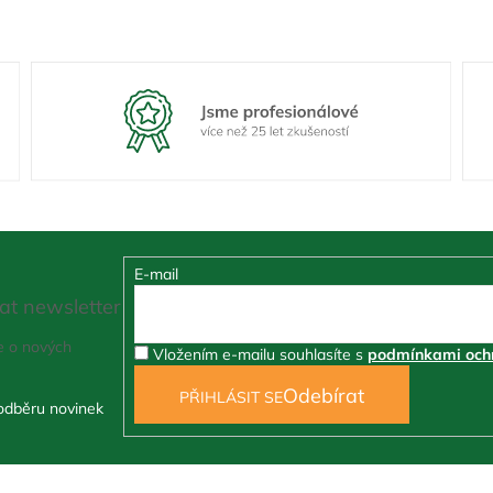
E-mail
at newsletter
e o nových
Vložením e-mailu souhlasíte s
podmínkami ochr
PŘIHLÁSIT SE