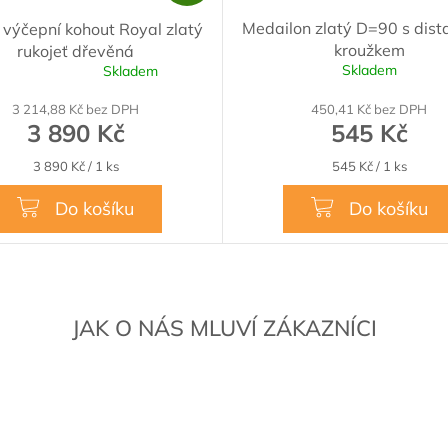
A
Medailon zlatý D=90 s dis
 výčepní kohout Royal zlatý
R
kroužkem
rukojeť dřevěná
M
Skladem
Skladem
é
A
í
3 214,88 Kč bez DPH
450,41 Kč bez DPH
3 890 Kč
545 Kč
Měrná
Měrná
3 890 Kč / 1 ks
545 Kč / 1 ks
cena:
cena:
Do košíku
Do košíku
.
JAK O NÁS MLUVÍ ZÁKAZNÍCI