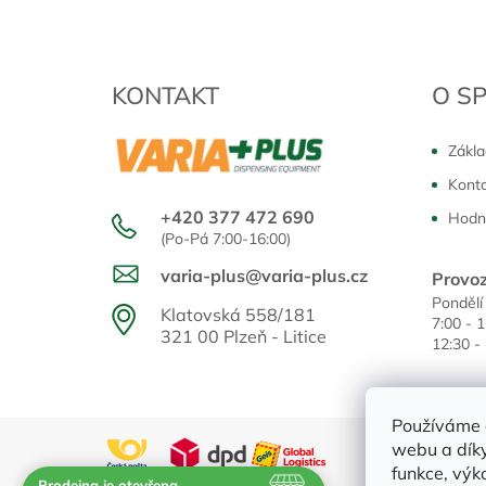
KONTAKT
O S
Zákla
Kont
+420 377 472 690
Hodn
(Po-Pá 7:00-16:00)
varia-plus@varia-plus.cz
Provoz
Pondělí
Klatovská 558/181
7:00 - 
321 00 Plzeň - Litice
12:30 -
Používáme 
webu a díky
funkce, výk
Prodejna je otevřena