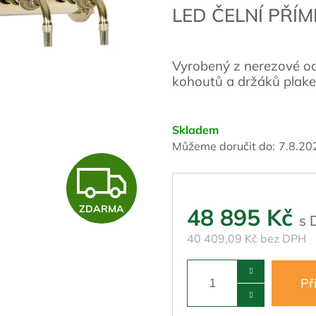
LED ČELNÍ PŘÍ
Vyrobený z nerezové oce
kohoutů a držáků plake
Skladem
Můžeme doručit do:
7.8.20
Z
ZDARMA
48 895 Kč
D
40 409,09 Kč bez DPH
A
Př