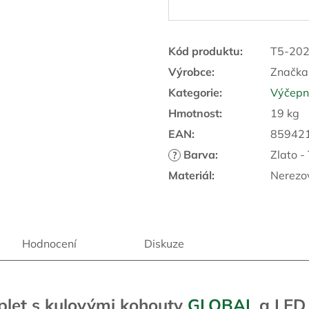
R
M
Kód produktu:
T5-20
Výrobce:
Značka
Kategorie
:
Výčepní
A
Hmotnost
:
19 kg
EAN
:
85942
Barva
:
Zlato -
?
Materiál
:
Nerezo
Hodnocení
Diskuze
plet s kulovými kohouty
GLOBAL
a LED