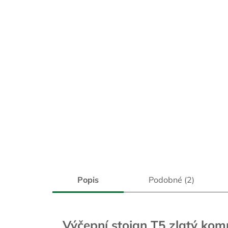
Popis
Podobné (2)
Výčepní stojan T5 zlatý kom