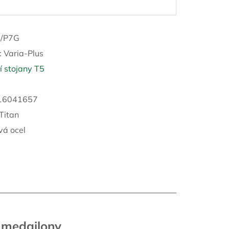
2/P7G
:
Varia-Plus
 stojany T5
16041657
 Titan
vá ocel
 medailony