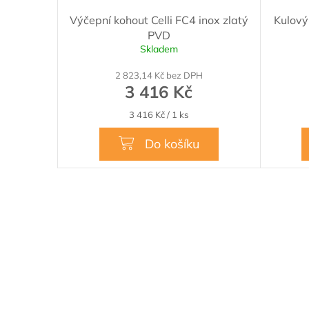
Výčepní kohout Celli FC4 inox zlatý
Kulový
PVD
Skladem
Průměrn
hodnocen
2 823,14 Kč bez DPH
produktu
3 416 Kč
je
5,0
Měrná
3 416 Kč / 1 ks
z
cena:
5
Do košíku
hvězdiček