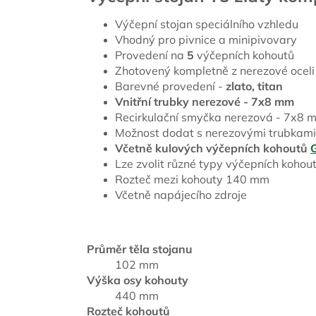
Výčepní stojan speciálního vzhledu
Vhodný pro pivnice a minipivovary
Provedení na
5
výčepních kohoutů
Zhotovený kompletně z nerezové oceli
Barevné provedení -
zlato, titan
Vnitřní trubky nerezové - 7x8 mm
Recirkulační smyčka nerezová - 7x8 
Možnost dodat s nerezovými trubkami
Včetně kulových výčepních kohoutů
Lze zvolit různé typy výčepních kohoutů
Rozteč mezi kohouty 140 mm
Včetně napájecího zdroje
Průměr těla stojanu
102 mm
Výška osy kohouty
440 mm
Rozteč kohoutů