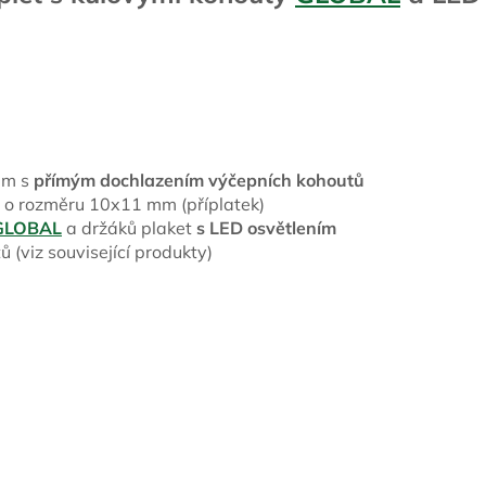
mm s
přímým dochlazením výčepních kohoutů
 o rozměru 10x11 mm (příplatek)
GLOBAL
a držáků plaket
s LED osvětlením
 (viz související produkty)