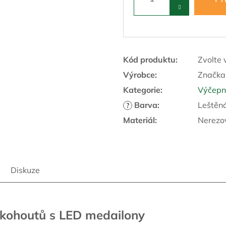
Kód produktu:
Zvolte 
Výrobce:
Značka
Kategorie
:
Výčepní
Barva
:
Leštěná
?
Materiál
:
Nerezo
Diskuze
 kohoutů s LED medailony