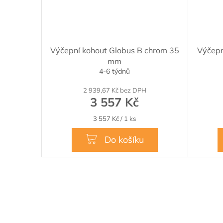
Výčepní kohout Globus B chrom 35
Výčepn
mm
4-6 týdnů
2 939,67 Kč bez DPH
3 557 Kč
Měrná
3 557 Kč / 1 ks
cena:
Do košíku