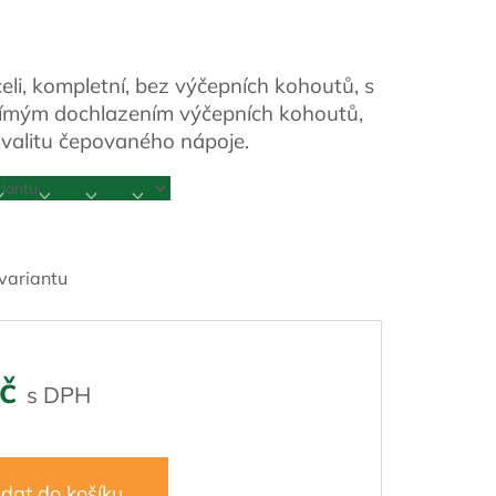
li, kompletní, bez výčepních kohoutů, s
římým dochlazením výčepních kohoutů,
 kvalitu čepovaného nápoje.
 variantu
č
idat do košíku