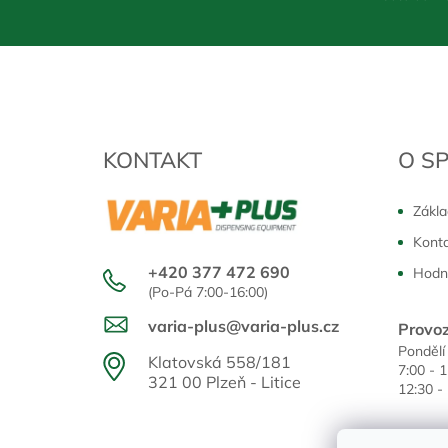
KONTAKT
O S
Zákla
Kont
+420 377 472 690
Hodn
(Po-Pá 7:00-16:00)
varia-plus@varia-plus.cz
Provoz
Pondělí
Klatovská 558/181
7:00 - 
321 00 Plzeň - Litice
12:30 -