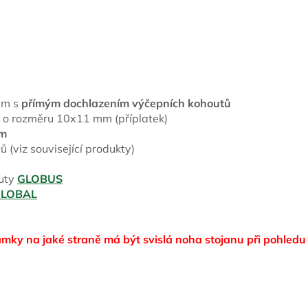
mm s
přímým dochlazením výčepních kohoutů
 o rozměru 10x11 mm (příplatek)
ím
 (viz související produkty)
uty
GLOBUS
LOBAL
ámky na jaké straně má být svislá noha stojanu při pohledu