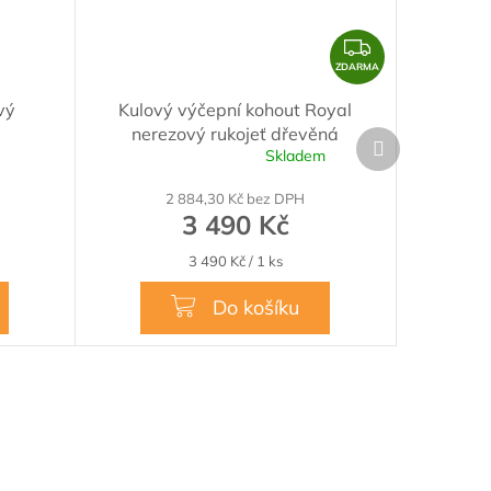
Z
D
ZDARMA
A
vý
Kulový výčepní kohout Royal
R
nerezový rukojeť dřevěná
Další
M
Skladem
produkt
Průměrné
A
hodnocení
2 884,30 Kč bez DPH
produktu
3 490 Kč
je
5,0
Měrná
3 490 Kč / 1 ks
z
cena:
5
hvězdiček.
Do košíku