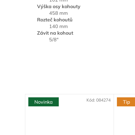
Výška osy kohouty
458 mm
Rozteč kohoutů
140 mm
Závit na kohout
5/8"
Kód:
084274
Novinka
Tip