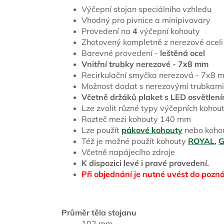
Výčepní stojan speciálního vzhledu
Vhodný pro pivnice a minipivovary
Provedení na
4
výčepní kohouty
Zhotovený kompletně z nerezové oceli
Barevné provedení -
leštěná ocel
Vnitřní trubky nerezové - 7x8 mm
Recirkulační smyčka nerezová - 7x8 
Možnost dodat s nerezovými trubkami
Včetně držáků plaket s LED osvětlen
Lze zvolit různé typy výčepních kohoutů
Rozteč mezi kohouty 140 mm
Lze použít
pákové kohouty
nebo koho
Též je možné použít kohouty
ROYAL
,
G
Včetně napájecího zdroje
K dispozici levé i pravé provedení.
Při objednání je nutné uvést do pozn
Průměr těla stojanu
102 mm