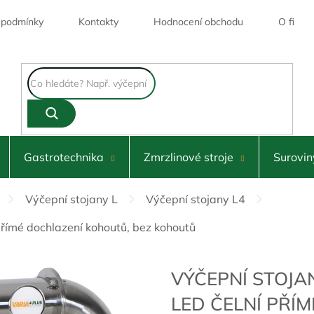
 podmínky
Kontakty
Hodnocení obchodu
O firmě
Zvolte
varia
Gastrotechnika
Zmrzlinové stroje
Surovin
Výčepní stojany L
Výčepní stojany L4
přímé dochlazení kohoutů, bez kohoutů
VÝČEPNÍ STOJA
LED ČELNÍ PŘÍ