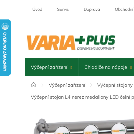
Přejít
na
Úvod
Servis
Doprava
Obchodní
obsah
Výčepní zařízení
Chladiče na nápoje
Domů
Výčepní zařízení
Výčepní stojany
Výčepní stojan L4 nerez medailony LED čelní 