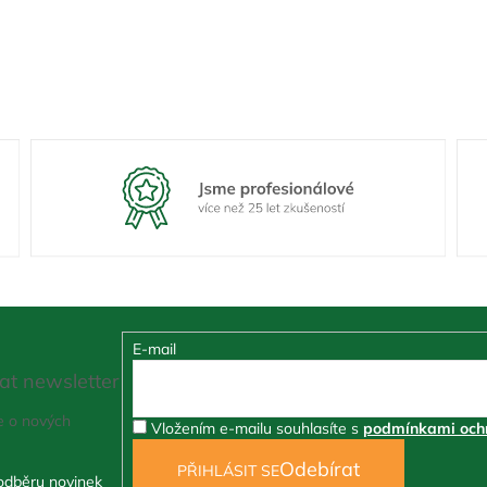
E-mail
at newsletter
e o nových
Vložením e-mailu souhlasíte s
podmínkami ochr
PŘIHLÁSIT SE