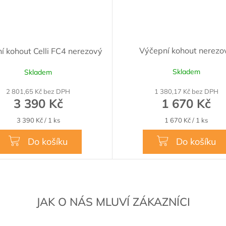
Výčepní kohout nerezo
í kohout Celli FC4 nerezový
Skladem
Skladem
2 801,65 Kč bez DPH
1 380,17 Kč bez DPH
3 390 Kč
1 670 Kč
Měrná
Měrná
3 390 Kč / 1 ks
1 670 Kč / 1 ks
cena:
cena:
Do košíku
Do košíku
JAK O NÁS MLUVÍ ZÁKAZNÍCI