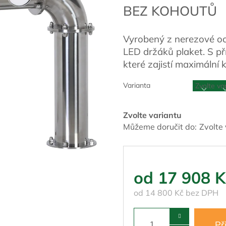
BEZ KOHOUTŮ
Vyrobený z nerezové oce
LED držáků plaket. S p
které zajistí maximální
Varianta
Zvolte variantu
Můžeme doručit do:
Zvolte
od
17 908 K
od
14 800 Kč
bez DPH
Př