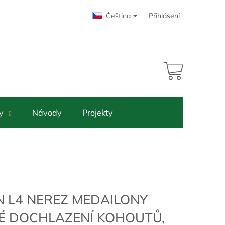
Čeština
Přihlášení
od
ntu
17 908 Kč
NÁKUPNÍ
KOŠÍK
y
Návody
Projekty
N L4 NEREZ MEDAILONY
MÉ DOCHLAZENÍ KOHOUTŮ,