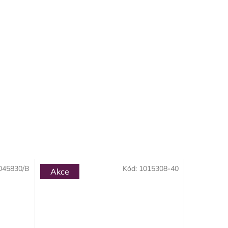
045830/B
Kód:
1015308-40
Akce