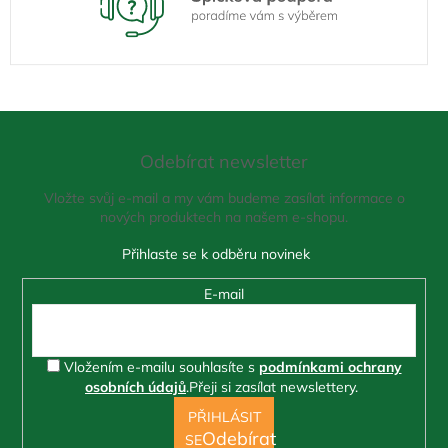
Z
á
Odebírat newsletter
p
a
Vložte svůj e-mail a my vám budeme zasílat informace o
t
nových produktech na našem e-shopu.
í
E-mail
Vložením e-mailu souhlasíte s
podmínkami ochrany
osobních údajů
.
Přeji si zasílat newslettery.
PŘIHLÁSIT
SE