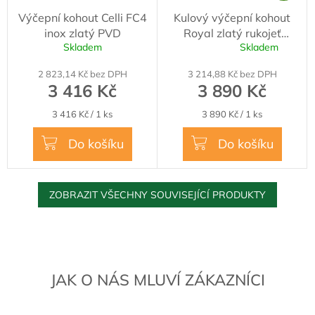
D
Výčepní kohout Celli FC4
Kulový výčepní kohout
A
inox zlatý PVD
Royal zlatý rukojeť
R
Skladem
Skladem
dřevěná
Průměrné
M
hodnocení
2 823,14 Kč bez DPH
3 214,88 Kč bez DPH
produktu
A
3 416 Kč
3 890 Kč
je
5,0
Měrná
Měrná
3 416 Kč / 1 ks
3 890 Kč / 1 ks
z
cena:
cena:
5
Do košíku
Do košíku
hvězdiček.
ZOBRAZIT VŠECHNY SOUVISEJÍCÍ PRODUKTY
JAK O NÁS MLUVÍ ZÁKAZNÍCI