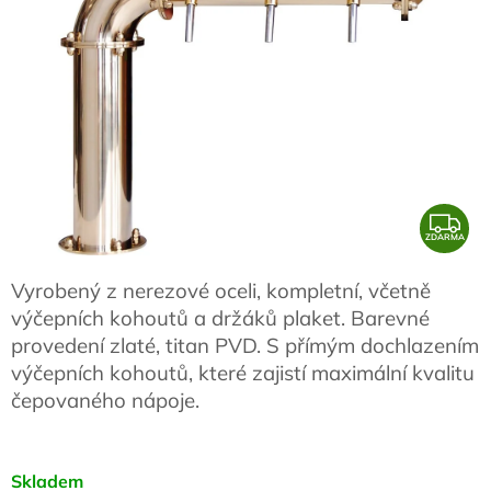
Z
ZDARMA
D
A
Vyrobený z nerezové oceli, kompletní, včetně
R
výčepních kohoutů a držáků plaket. Barevné
M
provedení zlaté, titan PVD. S přímým dochlazením
výčepních kohoutů, které zajistí maximální kvalitu
A
čepovaného nápoje.
Skladem