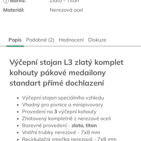
Barva
:
Zlato - Titan
?
Materiál
:
Nerezová ocel
Popis
Podobné (2)
Hodnocení
Diskuze
Výčepní stojan L3 zlatý komplet
kohouty pákové medailony
standart přímé dochlazení
Výčepní stojan speciálního vzhledu
Vhodný pro pivnice a minipivovary
Provedení na
3
výčepní kohouty
Zhotovený kompletně z nerezové oceli
Barevné provedení -
zlato, titan
Vnitřní trubky nerezové - 7x8 mm
Recirkulační smyčka nerezová - 7x8 mm