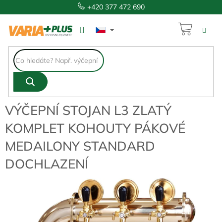
Přejít
+420 377 472 690
na
obsah
NÁKUP
15 883 Kč
KOŠÍK
VÝČEPNÍ STOJAN L3 ZLATÝ
KOMPLET KOHOUTY PÁKOVÉ
MEDAILONY STANDARD
DOCHLAZENÍ