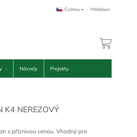
Čeština
Přihlášení
10 500 Kč
NÁKUPNÍ
KOŠÍK
y
Návody
Projekty
ý
N K4 NEREZOVÝ
jan s příznivou cenou. Vhodný pro