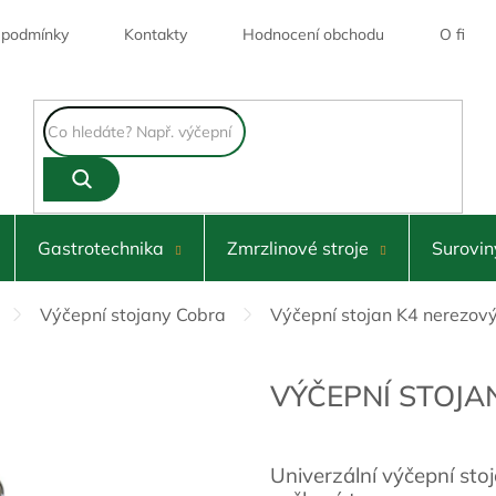
 podmínky
Kontakty
Hodnocení obchodu
O firmě
Skladem
Gastrotechnika
Zmrzlinové stroje
Surovin
Výčepní stojany Cobra
Výčepní stojan K4 nerezov
VÝČEPNÍ STOJA
Univerzální výčepní sto