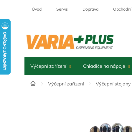
Přejít
na
Úvod
Servis
Doprava
Obchodní
obsah
Výčepní zařízení
Chladiče na nápoje
Domů
Výčepní zařízení
Výčepní stojany