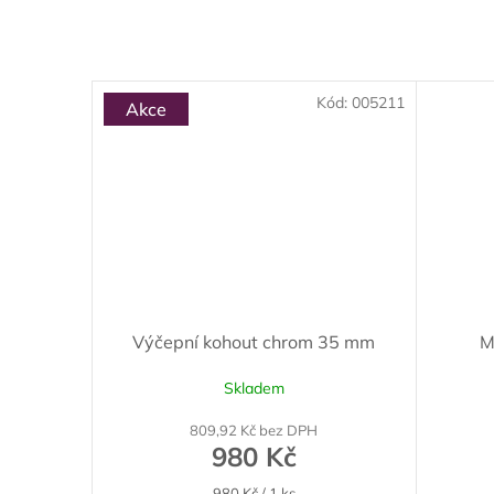
Kód:
005211
Akce
Výčepní kohout chrom 35 mm
M
Skladem
809,92 Kč bez DPH
980 Kč
Měrná
980 Kč / 1 ks