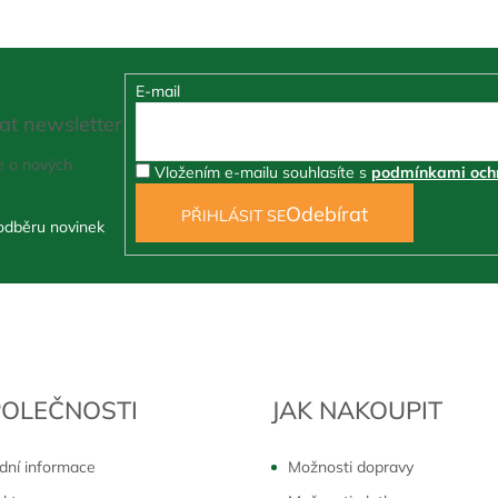
E-mail
at newsletter
e o nových
Vložením e-mailu souhlasíte s
podmínkami ochr
PŘIHLÁSIT SE
POLEČNOSTI
JAK NAKOUPIT
dní informace
Možnosti dopravy