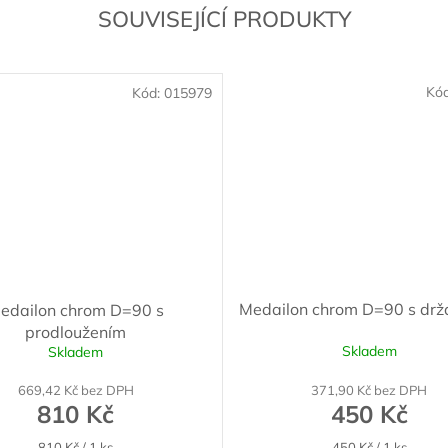
SOUVISEJÍCÍ PRODUKTY
Kó
Kód:
015979
Medailon chrom D=90 s dr
edailon chrom D=90 s
prodloužením
Skladem
Skladem
669,42 Kč bez DPH
371,90 Kč bez DPH
810 Kč
450 Kč
Měrná
Měrná
810 Kč / 1 ks
450 Kč / 1 ks