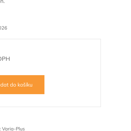
n.
026
idat do košíku
:
Varia-Plus