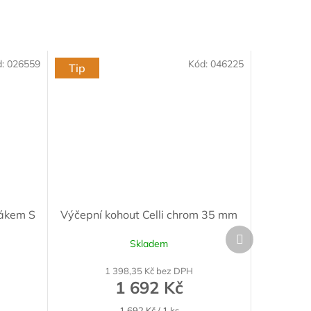
d:
026559
Kód:
046225
Tip
žákem S
Výčepní kohout Celli chrom 35 mm
Další
Skladem
produkt
1 398,35 Kč bez DPH
1 692 Kč
Měrná
1 692 Kč / 1 ks