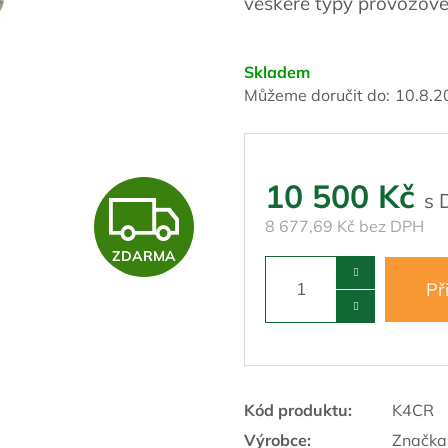
veškeré typy provozove
Skladem
Můžeme doručit do:
10.8.2
10 500 Kč
Z
8 677,69 Kč bez DPH
ZDARMA
D
Př
A
R
Kód produktu:
K4CR
Výrobce:
Značka