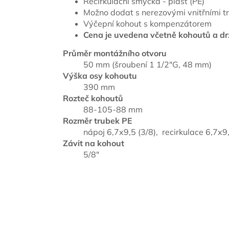
Recirkulační smyčka - plast (PE)
Možno dodat s nerezovými vnitřními t
Výčepní kohout s kompenzátorem
Cena je uvedena včetně kohoutů a drž
Průměr montážního otvoru
50 mm (šroubení 1 1/2"G, 48 mm)
Výška osy kohoutu
390 mm
Rozteč kohoutů
88-105-88 mm
Rozměr trubek PE
nápoj 6,7x9,5 (3/8), recirkulace 6,7x9,
Závit na kohout
5/8"