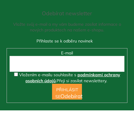
Z
á
Odebírat newsletter
p
a
Vložte svůj e-mail a my vám budeme zasílat informace o
t
nových produktech na našem e-shopu.
í
E-mail
Vložením e-mailu souhlasíte s
podmínkami ochrany
osobních údajů
.
Přeji si zasílat newslettery.
PŘIHLÁSIT
SE