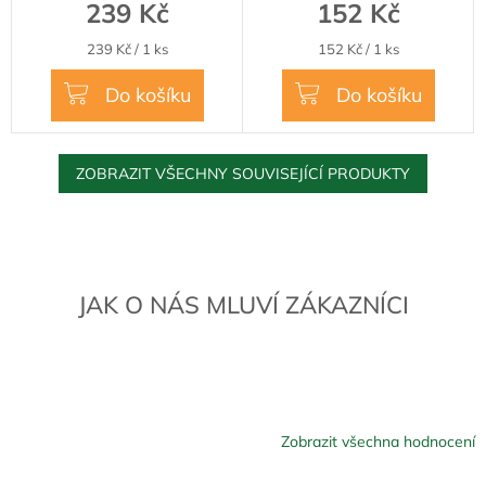
239 Kč
152 Kč
Měrná
Měrná
239 Kč / 1 ks
152 Kč / 1 ks
cena:
cena:
Do košíku
Do košíku
ZOBRAZIT VŠECHNY SOUVISEJÍCÍ PRODUKTY
JAK O NÁS MLUVÍ ZÁKAZNÍCI
Zobrazit všechna hodnocení