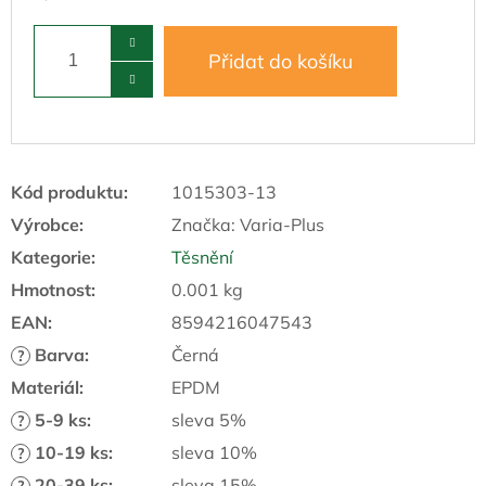
Přidat do košíku
Kód produktu:
1015303-13
Výrobce:
Značka:
Varia-Plus
Kategorie
:
Těsnění
Hmotnost
:
0.001 kg
EAN
:
8594216047543
Barva
:
Černá
?
Materiál
:
EPDM
5-9 ks
:
sleva 5%
?
10-19 ks
:
sleva 10%
?
20-39 ks
:
sleva 15%
?