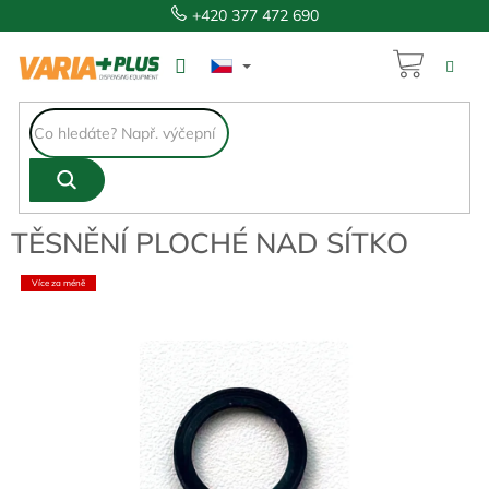
Přejít
+420 377 472 690
na
obsah
NÁKUP
4,90 Kč
KOŠÍK
TĚSNĚNÍ PLOCHÉ NAD SÍTKO
Více za méně