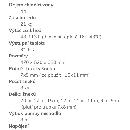
Objem chladící vany
44 l
Zásoba ledu
21 kg
Výtoč za 1 hod
43-113 l (při okolní teplotě 16°- 43°C)
Výstupní teplota
3°- 5°C
Rozměry
470 x 520 x 680 mm
Průměr trubky šneku
7x8 mm (lze použít i 10x11 mm)
Počet šneků
8 ks
Délka šneků
20 m, 17 m, 15 m, 12 m, 11 m, 11 m, 9 m, 9 m
(platí pro trubku 7x8 mm)
Výtlak pumpy míchadla
8 m
Napájení