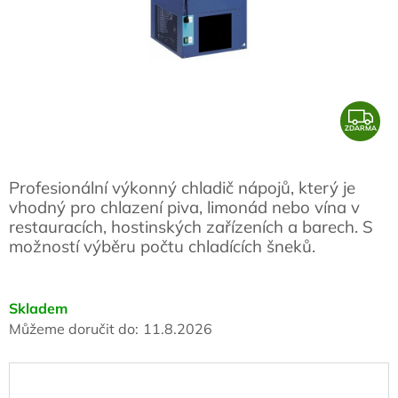
Z
ZDARMA
D
A
Profesionální výkonný chladič nápojů, který je
R
vhodný pro chlazení piva, limonád nebo vína v
M
restauracích, hostinských zařízeních a barech. S
A
možností výběru počtu chladících šneků.
Skladem
Můžeme doručit do:
11.8.2026