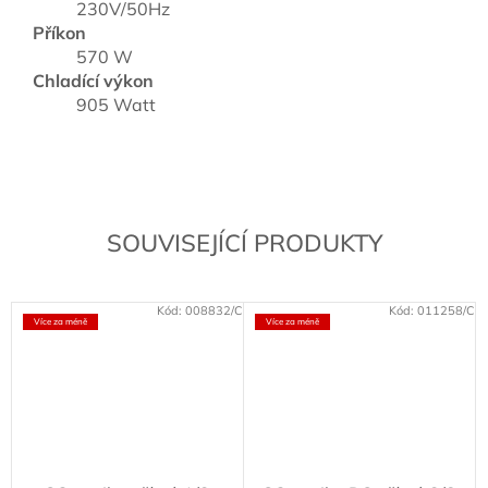
230V/50Hz
Příkon
570 W
Chladící výkon
905 Watt
SOUVISEJÍCÍ PRODUKTY
Kód:
008832/C
Kód:
011258/C
Více za méně
Více za méně