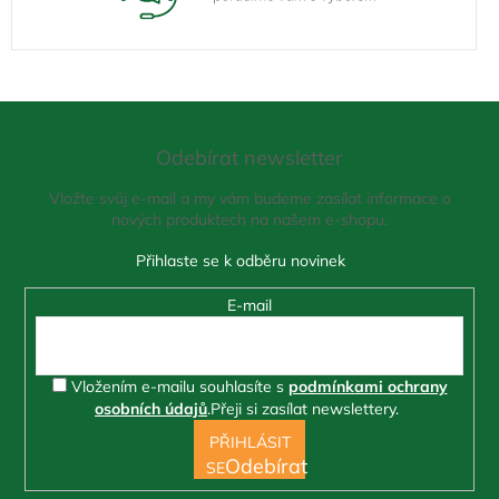
Z
á
Odebírat newsletter
p
a
Vložte svůj e-mail a my vám budeme zasílat informace o
t
nových produktech na našem e-shopu.
í
E-mail
Vložením e-mailu souhlasíte s
podmínkami ochrany
osobních údajů
.
Přeji si zasílat newslettery.
PŘIHLÁSIT
SE