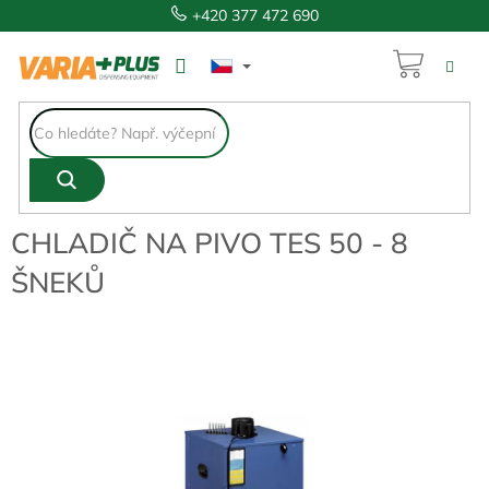
Přejít
+420 377 472 690
na
obsah
NÁKUP
25 318 Kč
KOŠÍK
CHLADIČ NA PIVO TES 50 - 8
ŠNEKŮ