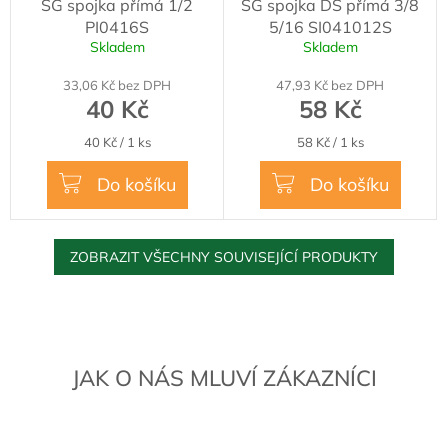
SG spojka přímá 1/2
SG spojka DS přímá 3/8
PI0416S
5/16 SI041012S
Skladem
Skladem
33,06 Kč bez DPH
47,93 Kč bez DPH
40 Kč
58 Kč
Měrná
Měrná
40 Kč / 1 ks
58 Kč / 1 ks
cena:
cena:
Do košíku
Do košíku
ZOBRAZIT VŠECHNY SOUVISEJÍCÍ PRODUKTY
JAK O NÁS MLUVÍ ZÁKAZNÍCI