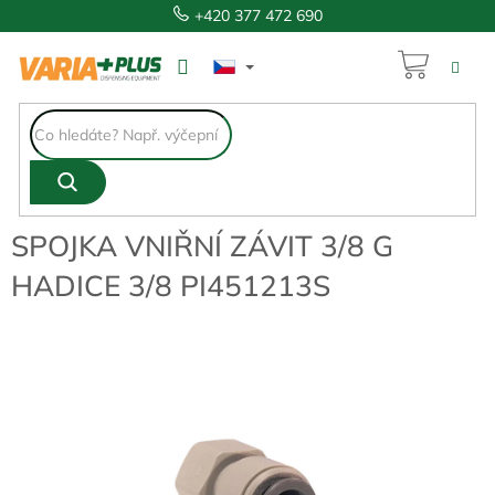
Přejít
+420 377 472 690
na
obsah
NÁKUP
98 Kč
KOŠÍK
SPOJKA VNIŘNÍ ZÁVIT 3/8 G
HADICE 3/8 PI451213S