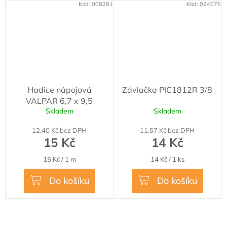
Kód:
008281
Kód:
024076
Hadice nápojová
Závlačka PIC1812R 3/8
VALPAR 6,7 x 9,5
Skladem
Skladem
12,40 Kč bez DPH
11,57 Kč bez DPH
15 Kč
14 Kč
Měrná
Měrná
15 Kč / 1 m
14 Kč / 1 ks
cena:
cena:
Do košíku
Do košíku