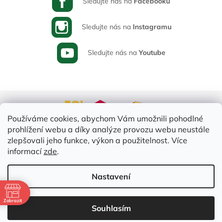
Sledujte nás na
Facebooku
Sledujte nás na
Instagramu
Sledujte nás na
Youtube
Používáme cookies, abychom Vám umožnili pohodlné
prohlížení webu a díky analýze provozu webu neustále
zlepšovali jeho funkce, výkon a použitelnost. Více
informací
zde
.
Vytvořil Shoptet
Nastavení
ě
Copyright 2026
Varia-Plus.cz
. Všechna práva vyhrazena.
Upravit
Zobrazit
Souhlasím
nastavení cookies
2:30