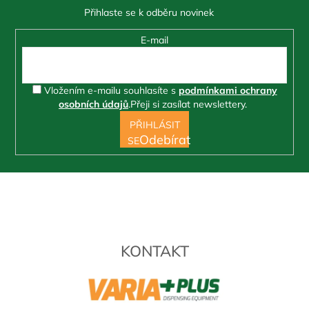
E-mail
Vložením e-mailu souhlasíte s
podmínkami ochrany
osobních údajů
.
Přeji si zasílat newslettery.
PŘIHLÁSIT
SE
KONTAKT