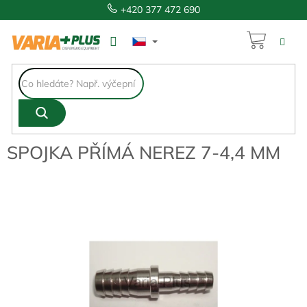
Přejít
+420 377 472 690
na
obsah
NÁKUP
59 Kč
KOŠÍK
SPOJKA PŘÍMÁ NEREZ 7-4,4 MM