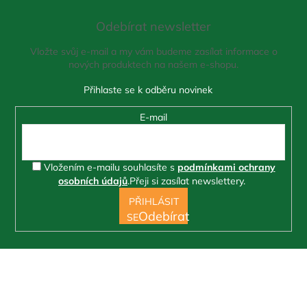
á
Odebírat newsletter
p
a
Vložte svůj e-mail a my vám budeme zasílat informace o
t
nových produktech na našem e-shopu.
í
E-mail
Vložením e-mailu souhlasíte s
podmínkami ochrany
osobních údajů
.
Přeji si zasílat newslettery.
PŘIHLÁSIT
SE