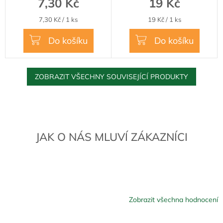
7,30 Kč
19 Kč
Měrná
Měrná
7,30 Kč / 1 ks
19 Kč / 1 ks
cena:
cena:
Do košíku
Do košíku
ZOBRAZIT VŠECHNY SOUVISEJÍCÍ PRODUKTY
JAK O NÁS MLUVÍ ZÁKAZNÍCI
Zobrazit všechna hodnocení