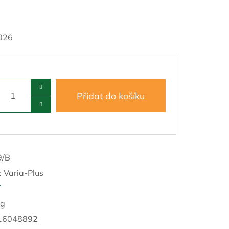
026
Přidat do košíku
9/B
:
Varia-Plus
í
kg
16048892