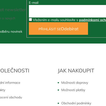
E-mail
at newsletter
e o nových
Vložením e-mailu souhlasíte s
podmínkami ochr
PŘIHLÁSIT SE
POLEČNOSTI
JAK NAKOUPIT
dní informace
Možnosti dopravy
akty
Možnosti platby
ocení obchodu
Obchodní podmínky