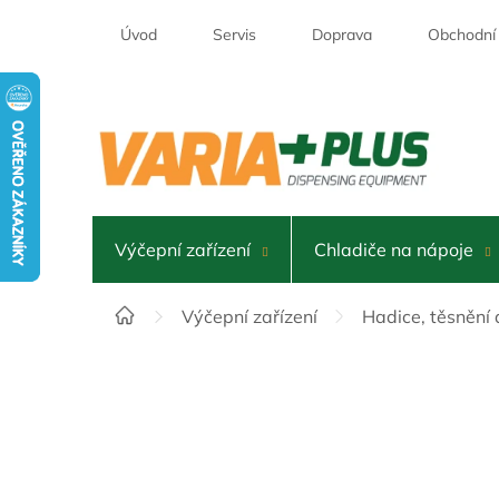
Přejít
na
Úvod
Servis
Doprava
Obchodní
obsah
Výčepní zařízení
Chladiče na nápoje
Domů
Výčepní zařízení
Hadice, těsnění 