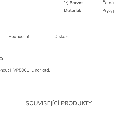
Barva
:
Černá
?
Materiál
:
Pryž, p
Hodnocení
Diskuze
P
ohout HVP5001, Lindr atd.
SOUVISEJÍCÍ PRODUKTY