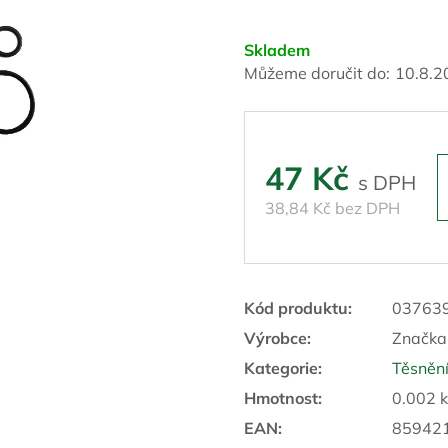
Skladem
Můžeme doručit do:
10.8.2
47 Kč
38,84 Kč bez DPH
Kód produktu:
03763
Výrobce:
Značka
Kategorie
:
Těsněn
Hmotnost
:
0.002 
EAN
:
85942