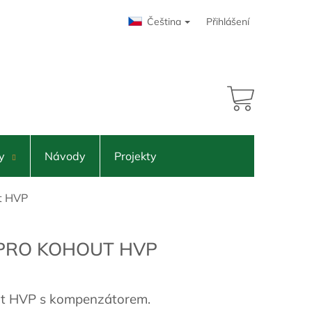
Čeština
Přihlášení
47 Kč
NÁKUPNÍ
KOŠÍK
y
Návody
Projekty
t HVP
 PRO KOHOUT HVP
ut HVP s kompenzátorem.