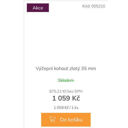
Kód:
005210
Akce
Výčepní kohout zlatý 35 mm
Skladem
875,21 Kč bez DPH
1 059 Kč
Měrná
1 059 Kč / 1 ks
cena:
Do košíku