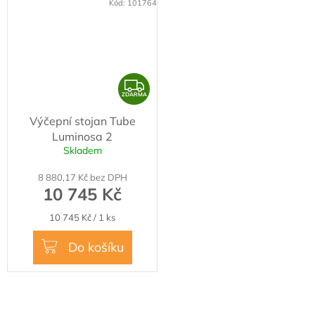
Kód:
101764
Z
ZDARMA
D
Výčepní stojan Tube
A
Luminosa 2
R
Skladem
M
8 880,17 Kč bez DPH
A
10 745 Kč
Měrná
10 745 Kč / 1 ks
cena:
Do košíku