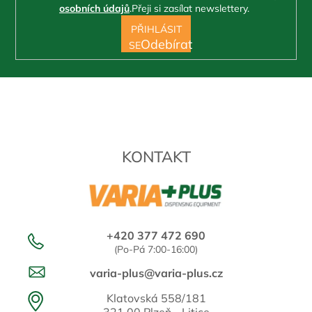
osobních údajů
.
Přeji si zasílat newslettery.
PŘIHLÁSIT
SE
KONTAKT
+420 377 472 690
(Po-Pá 7:00-16:00)
varia-plus@varia-plus.cz
Klatovská 558/181
321 00 Plzeň - Litice