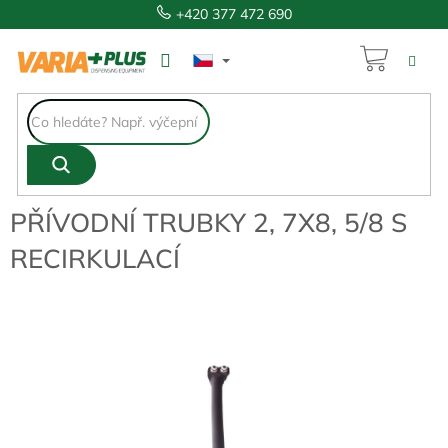
Přejít
+420 377 472 690
na
obsah
NÁKUP
1 205 Kč
KOŠÍK
PŘÍVODNÍ TRUBKY 2, 7X8, 5/8 S
RECIRKULACÍ