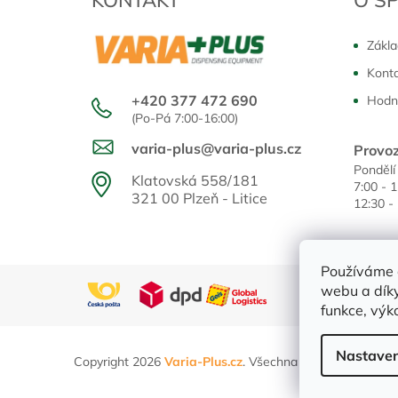
Zákla
Kont
+420 377 472 690
Hodn
(Po-Pá 7:00-16:00)
varia-plus@varia-plus.cz
Provoz
Pondělí
Klatovská 558/181
7:00 - 
321 00 Plzeň - Litice
12:30 -
Používáme 
webu a díky
funkce, výk
Nastaven
Copyright 2026
Varia-Plus.cz
. Všechna práva vyhrazena