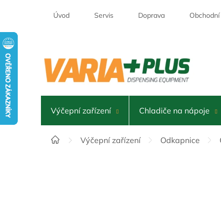
Přejít
na
Úvod
Servis
Doprava
Obchodní
obsah
Výčepní zařízení
Chladiče na nápoje
Domů
Výčepní zařízení
Odkapnice