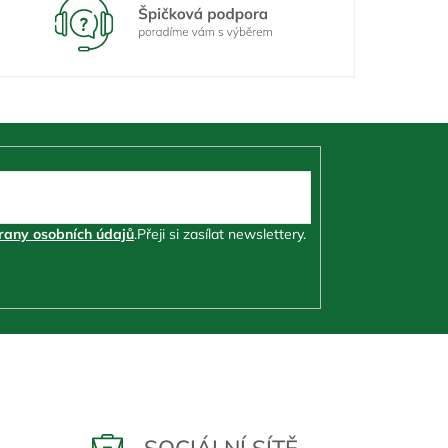
any osobních údajů
.
Přeji si zasílat newslettery.
SOCIÁLNÍ SÍTĚ