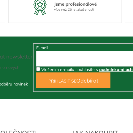
E-mail
at newsletter
e o nových
Vložením e-mailu souhlasíte s
podmínkami ochr
PŘIHLÁSIT SE
POLEČNOSTI
JAK NAKOUPIT