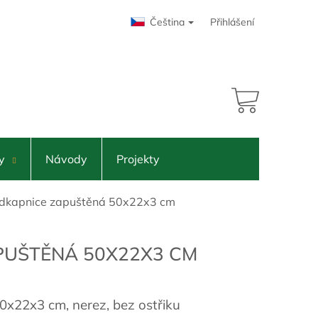
Čeština
Přihlášení
4 574 Kč
NÁKUPNÍ
KOŠÍK
y
Návody
Projekty
dkapnice zapuštěná 50x22x3 cm
PUŠTĚNÁ 50X22X3 CM
x22x3 cm, nerez, bez ostřiku