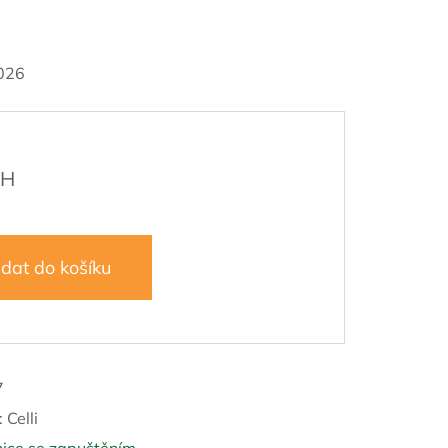
026
idat do košíku
7
:
Celli