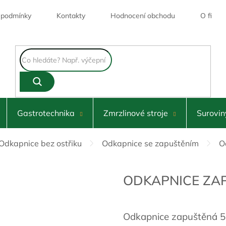
 podmínky
Kontakty
Hodnocení obchodu
O firmě
Externí sklad
Gastrotechnika
Zmrzlinové stroje
Surovin
Odkapnice bez ostřiku
Odkapnice se zapuštěním
O
ODKAPNICE ZA
Odkapnice zapuštěná 50