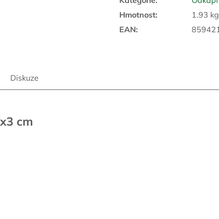
Kategorie
:
Odkapn
Hmotnost
:
1.93 kg
EAN
:
85942
Diskuze
2x3 cm