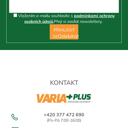
Vložením e-mailu souhlasíte s
podmínkami ochrany
osobních údajů
.
Přeji si zasílat newslettery.
PŘIHLÁSIT
SE
KONTAKT
+420 377 472 690
(Po-Pá 7:00-16:00)