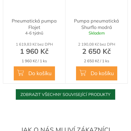
Pneumatická pumpa
Pumpa pneumatická
Flojet
Shurflo modrá
4-6 týdnů
Skladem
1 619,83 Kč bez DPH
2 190,08 Kč bez DPH
1 960 Kč
2 650 Kč
Měrná
Měrná
1 960 Kč / 1 ks
2 650 Kč / 1 ks
cena:
cena:
Do košíku
Do košíku
ZOBRAZIT VŠECHNY SOUVISEJÍCÍ PRODUKTY
JAK O NÁS MLUVÍ ZÁKAZNÍCI