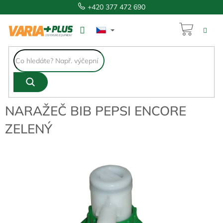
Přejít
+420 377 472 690
na
obsah
NÁKUP
661 Kč
KOŠÍK
NARAŽEČ BIB PEPSI ENCORE
ZELENÝ