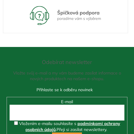
Z
á
Odebírat newsletter
p
a
Vložte svůj e-mail a my vám budeme zasílat informace o
t
nových produktech na našem e-shopu.
í
E-mail
Vložením e-mailu souhlasíte s
podmínkami ochrany
osobních údajů
.
Přeji si zasílat newslettery.