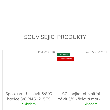
SOUVISEJÍCÍ PRODUKTY
Kód:
012816
Kód:
55-007051
Novinka
Více za méně
Spojka vnitřní závit 5/8"G
SG spojka roh vnitřní
hadice 3/8 PI451215FS
závit 5/8 křídlová matka,
Skladem
Skladem
hadice 3/8
Průměrné
hodnocení