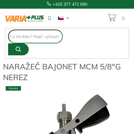
Přejít
+420 377 472 690
na
obsah
NÁKUP
1 210 Kč
KOŠÍK
NARAŽEČ BAJONET MCM 5/8″G
NEREZ
Novinka