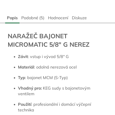
Popis
Podobné (5)
Hodnocení
Diskuze
NARAŽEČ BAJONET
MICROMATIC 5/8" G NEREZ
Závit
: vstup i vývod 5/8" G
Materiál
: odolná nerezová ocel
Typ
: bajonet MCM (S-Typ)
Vhodný pro:
KEG sudy s bajonetovým
ventilem
Použití
: profesionální i domácí výčepní
technika