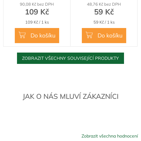
90,08 Kč bez DPH
48,76 Kč bez DPH
produktu
109 Kč
59 Kč
je
5,0
Měrná
Měrná
109 Kč / 1 ks
59 Kč / 1 ks
z
cena:
cena:
5
Do košíku
Do košíku
hvězdiček.
ZOBRAZIT VŠECHNY SOUVISEJÍCÍ PRODUKTY
JAK O NÁS MLUVÍ ZÁKAZNÍCI
Zobrazit všechna hodnocení