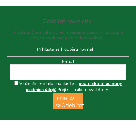
Z
á
Odebírat newsletter
p
a
Vložte svůj e-mail a my vám budeme zasílat informace o
t
nových produktech na našem e-shopu.
í
E-mail
Vložením e-mailu souhlasíte s
podmínkami ochrany
osobních údajů
.
Přeji si zasílat newslettery.
PŘIHLÁSIT
SE