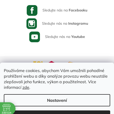
Sledujte nás na
Facebooku
Sledujte nás na
Instagramu
Sledujte nás na
Youtube
Používáme cookies, abychom Vám umožnili pohodlné
prohlížení webu a díky analýze provozu webu neustále
zlepšovali jeho funkce, výkon a použitelnost. Více
informací
zde
.
Vytvořil Shoptet
Nastavení
ě
Copyright 2026
Varia-Plus.cz
. Všechna práva vyhrazena.
Upravit
Zobrazit