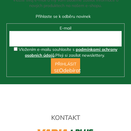
t
nových produktech na našem e-shopu.
í
E-mail
Vložením e-mailu souhlasíte s
podmínkami ochrany
osobních údajů
.
Přeji si zasílat newslettery.
PŘIHLÁSIT
SE
KONTAKT