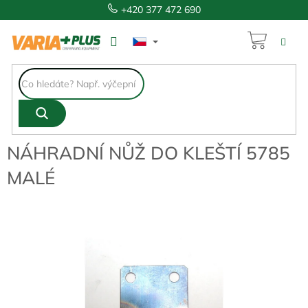
Přejít
+420 377 472 690
na
obsah
NÁKUP
204 Kč
KOŠÍK
NÁHRADNÍ NŮŽ DO KLEŠTÍ 5785
MALÉ