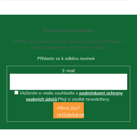
Z
á
Odebírat newsletter
p
a
Vložte svůj e-mail a my vám budeme zasílat informace o
t
nových produktech na našem e-shopu.
í
E-mail
Vložením e-mailu souhlasíte s
podmínkami ochrany
osobních údajů
.
Přeji si zasílat newslettery.
PŘIHLÁSIT
SE