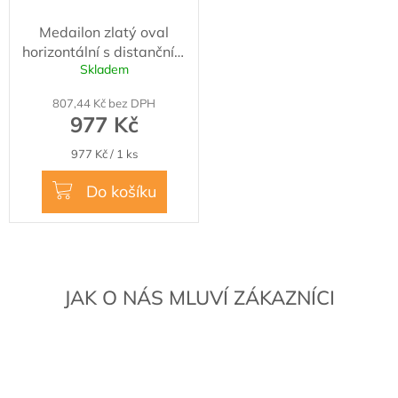
Medailon zlatý oval
horizontální s distančním
Skladem
kroužkem
807,44 Kč bez DPH
977 Kč
Měrná
977 Kč / 1 ks
cena:
Do košíku
JAK O NÁS MLUVÍ ZÁKAZNÍCI