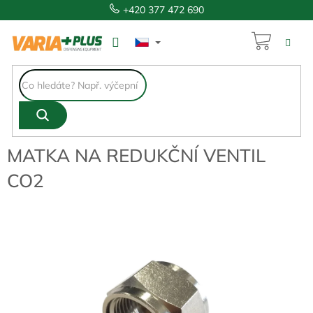
Přejít
+420 377 472 690
na
obsah
NÁKUP
276 Kč
KOŠÍK
MATKA NA REDUKČNÍ VENTIL
CO2