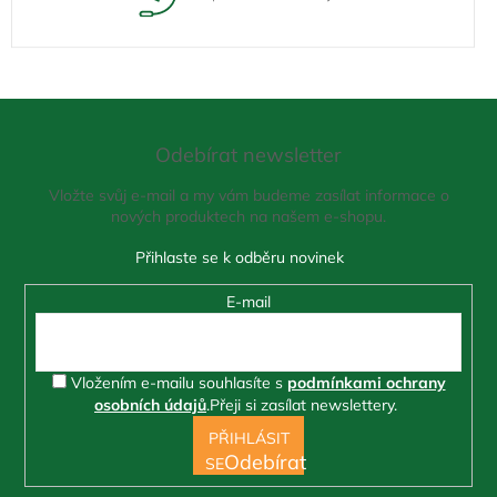
Z
á
Odebírat newsletter
p
a
Vložte svůj e-mail a my vám budeme zasílat informace o
t
nových produktech na našem e-shopu.
í
E-mail
Vložením e-mailu souhlasíte s
podmínkami ochrany
osobních údajů
.
Přeji si zasílat newslettery.
PŘIHLÁSIT
SE