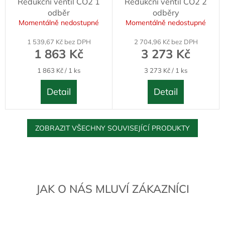
Redukční ventil CO2 1
Redukční ventil CO2 2
odběr
odběry
Momentálně nedostupné
Momentálně nedostupné
1 539,67 Kč bez DPH
2 704,96 Kč bez DPH
1 863 Kč
3 273 Kč
Měrná
Měrná
1 863 Kč / 1 ks
3 273 Kč / 1 ks
cena:
cena:
Detail
Detail
ZOBRAZIT VŠECHNY SOUVISEJÍCÍ PRODUKTY
JAK O NÁS MLUVÍ ZÁKAZNÍCI