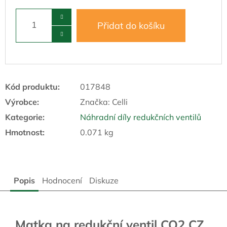
Přidat do košíku
Kód produktu:
017848
Výrobce:
Značka:
Celli
Kategorie
:
Náhradní díly redukčních ventilů
Hmotnost
:
0.071 kg
Popis
Hodnocení
Diskuze
Matka na redukční ventil CO2 CZ