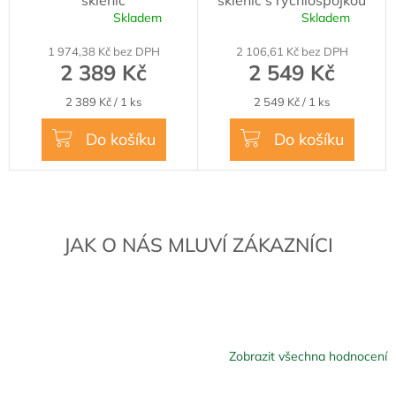
sklenic
sklenic s rychlospojkou
R
R
Skladem
Skladem
Průměrné
Průměrné
M
M
hodnocení
hodnocení
1 974,38 Kč bez DPH
2 106,61 Kč bez DPH
produktu
produktu
A
A
2 389 Kč
2 549 Kč
je
je
4,2
4,9
Měrná
Měrná
2 389 Kč / 1 ks
2 549 Kč / 1 ks
z
z
cena:
cena:
5
5
Do košíku
Do košíku
hvězdiček.
hvězdiček.
JAK O NÁS MLUVÍ ZÁKAZNÍCI
Zobrazit všechna hodnocení