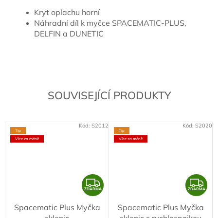
Kryt oplachu horní
Náhradní díl k myčce SPACEMATIC-PLUS,
DELFIN a DUNETIC
SOUVISEJÍCÍ PRODUKTY
Kód:
S2012
Kód:
S2020
Tip
Tip
Více za méně
Více za méně
Z
Z
ZDARMA
ZDARMA
D
D
Spacematic Plus Myčka
Spacematic Plus Myčka
A
A