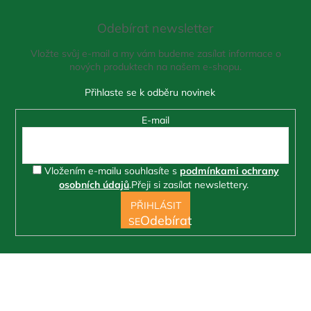
á
Odebírat newsletter
p
a
Vložte svůj e-mail a my vám budeme zasílat informace o
t
nových produktech na našem e-shopu.
í
E-mail
Vložením e-mailu souhlasíte s
podmínkami ochrany
osobních údajů
.
Přeji si zasílat newslettery.
PŘIHLÁSIT
SE