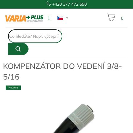
Přejít
+420 377 472 690
na
obsah
NÁKUP
436 Kč
KOŠÍK
KOMPENZÁTOR DO VEDENÍ 3/8-
5/16
Novinka