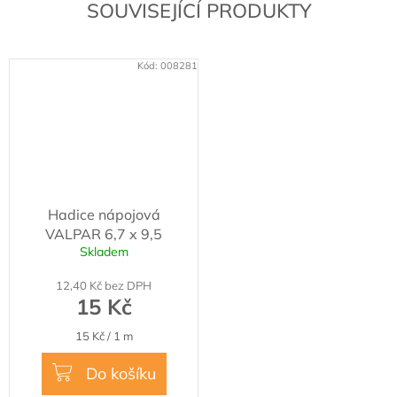
SOUVISEJÍCÍ PRODUKTY
Kód:
008281
Hadice nápojová
VALPAR 6,7 x 9,5
Skladem
12,40 Kč bez DPH
15 Kč
Měrná
15 Kč / 1 m
cena:
Do košíku