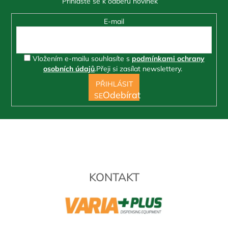
E-mail
Vložením e-mailu souhlasíte s
podmínkami ochrany
osobních údajů
.
Přeji si zasílat newslettery.
PŘIHLÁSIT
SE
KONTAKT