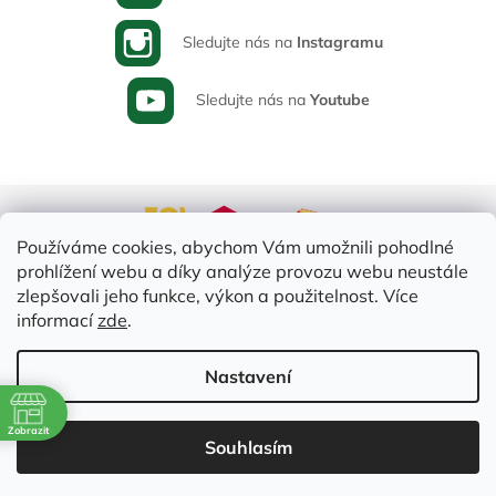
Sledujte nás na
Instagramu
Sledujte nás na
Youtube
Používáme cookies, abychom Vám umožnili pohodlné
prohlížení webu a díky analýze provozu webu neustále
zlepšovali jeho funkce, výkon a použitelnost. Více
informací
zde
.
Vytvořil Shoptet
Nastavení
ě
Copyright 2026
Varia-Plus.cz
. Všechna práva vyhrazena.
Upravit
Zobrazit
Souhlasím
nastavení cookies
2:30
2:30