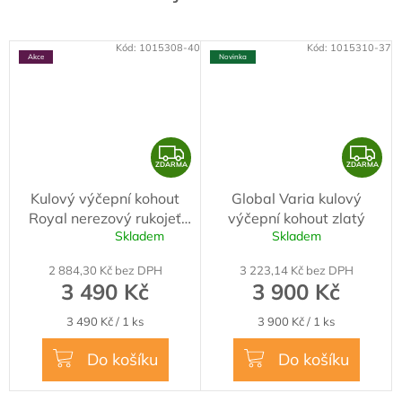
Kód:
1015308-40
Kód:
1015310-37
Akce
Novinka
Z
Z
ZDARMA
ZDARMA
D
D
Kulový výčepní kohout
Global Varia kulový
A
A
Royal nerezový rukojeť
výčepní kohout zlatý
R
R
Skladem
Skladem
dřevěná
Průměrné
M
M
hodnocení
2 884,30 Kč bez DPH
3 223,14 Kč bez DPH
produktu
A
A
3 490 Kč
3 900 Kč
je
5,0
Měrná
Měrná
3 490 Kč / 1 ks
3 900 Kč / 1 ks
z
cena:
cena:
5
Do košíku
Do košíku
hvězdiček.