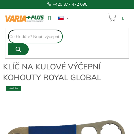
Přejít
+420 377 472 690
na
obsah
NÁKUP
229 Kč
KOŠÍK
KLÍČ NA KULOVÉ VÝČEPNÍ
KOHOUTY ROYAL GLOBAL
Novinka