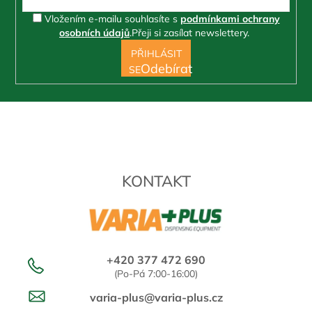
Vložením e-mailu souhlasíte s
podmínkami ochrany
osobních údajů
.
Přeji si zasílat newslettery.
PŘIHLÁSIT
SE
KONTAKT
+420 377 472 690
(Po-Pá 7:00-16:00)
varia-plus@varia-plus.cz