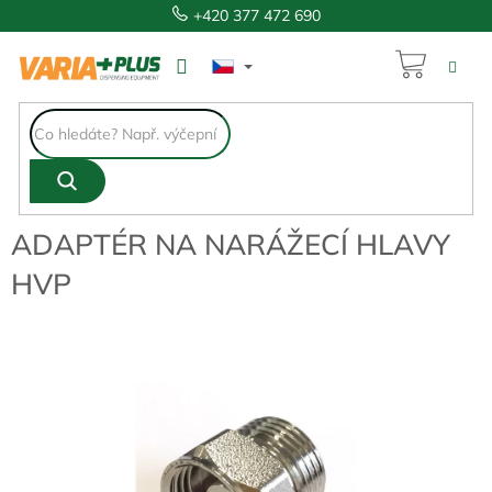
Přejít
+420 377 472 690
na
obsah
NÁKUP
69 Kč
KOŠÍK
ADAPTÉR NA NARÁŽECÍ HLAVY
HVP