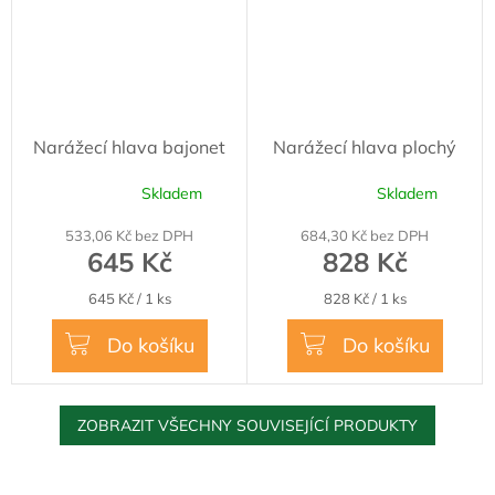
Narážecí hlava bajonet
Narážecí hlava plochý
Skladem
Skladem
Průměrné
Průměrné
hodnocení
hodnocení
533,06 Kč bez DPH
684,30 Kč bez DPH
produktu
produktu
645 Kč
828 Kč
je
je
5,0
5,0
Měrná
Měrná
645 Kč / 1 ks
828 Kč / 1 ks
z
z
cena:
cena:
5
5
Do košíku
Do košíku
hvězdiček.
hvězdiček.
ZOBRAZIT VŠECHNY SOUVISEJÍCÍ PRODUKTY